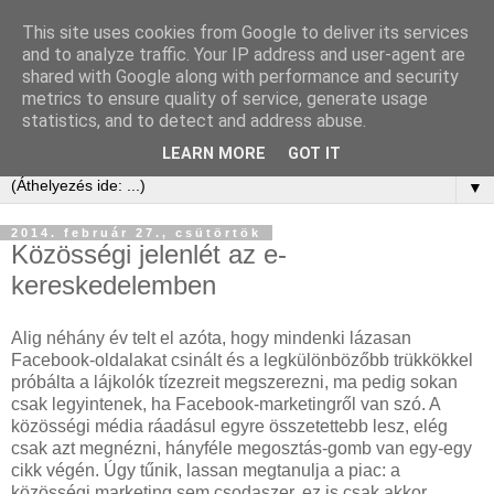
This site uses cookies from Google to deliver its services
Kis Ervin Egon | e-ker blog
and to analyze traffic. Your IP address and user-agent are
shared with Google along with performance and security
metrics to ensure quality of service, generate usage
Elektronikus kereskedelem tanácsadás és blog -
statistics, and to detect and address abuse.
laikusoknak, kezdőknek, érdeklődőknek és profiknak
LEARN MORE
GOT IT
▼
2014. február 27., csütörtök
Közösségi jelenlét az e-
kereskedelemben
Alig néhány év telt el azóta, hogy mindenki lázasan
Facebook-oldalakat csinált és a legkülönbözőbb trükkökkel
próbálta a lájkolók tízezreit megszerezni, ma pedig sokan
csak legyintenek, ha Facebook-marketingről van szó. A
közösségi média ráadásul egyre összetettebb lesz, elég
csak azt megnézni, hányféle megosztás-gomb van egy-egy
cikk végén. Úgy tűnik, lassan megtanulja a piac: a
közösségi marketing sem csodaszer, ez is csak akkor