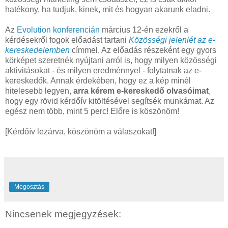
hatékony, ha tudjuk, kinek, mit és hogyan akarunk eladni.
Az
Evolution konferencián
március 12-én ezekről a
kérdésekről fogok előadást tartani
Közösségi jelenlét az e-
kereskedelemben
címmel. Az előadás részeként egy gyors
körképet szeretnék nyújtani arról is, hogy milyen közösségi
aktivitásokat - és milyen eredménnyel - folytatnak az e-
kereskedők. Annak érdekében, hogy ez a kép minél
hitelesebb legyen,
arra kérem e-kereskedő olvasóimat
,
hogy egy rövid kérdőív kitöltésével segítsék munkámat. Az
egész nem több, mint 5 perc! Előre is köszönöm!
[Kérdőív lezárva, köszönöm a válaszokat!]
Megosztás
Nincsenek megjegyzések: