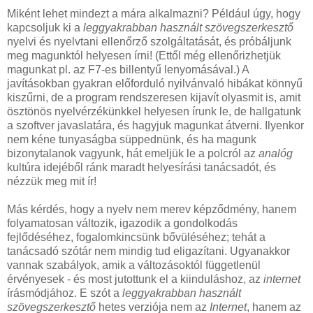
Miként lehet mindezt a mára alkalmazni? Például úgy, hogy
kapcsoljuk ki a
leggyakrabban használt szövegszerkesztő
nyelvi és nyelvtani ellenőrző szolgáltatását, és próbáljunk
meg magunktól helyesen írni! (Ettől még ellenőrizhetjük
magunkat pl. az F7-es billentyű lenyomásával.) A
javításokban gyakran előforduló nyilvánvaló hibákat könnyű
kiszűrni, de a program rendszeresen kijavít olyasmit is, amit
ösztönös nyelvérzékünkkel helyesen írunk le, de hallgatunk
a szoftver javaslatára, és hagyjuk magunkat átverni. Ilyenkor
nem kéne tunyaságba süppednünk, és ha magunk
bizonytalanok vagyunk, hát emeljük le a polcról az
analóg
kultúra idejéből ránk maradt helyesírási tanácsadót, és
nézzük meg mit ír!
Más kérdés, hogy a nyelv nem merev képződmény, hanem
folyamatosan változik, igazodik a gondolkodás
fejlődéséhez, fogalomkincsünk bővüléséhez; tehát a
tanácsadó szótár nem mindig tud eligazítani. Ugyanakkor
vannak szabályok, amik a változásoktól függetlenül
érvényesek - és most jutottunk el a kiinduláshoz, az
internet
írásmódjához. E szót a
leggyakrabban használt
szövegszerkesztő
hetes verziója nem az
Internet
, hanem az