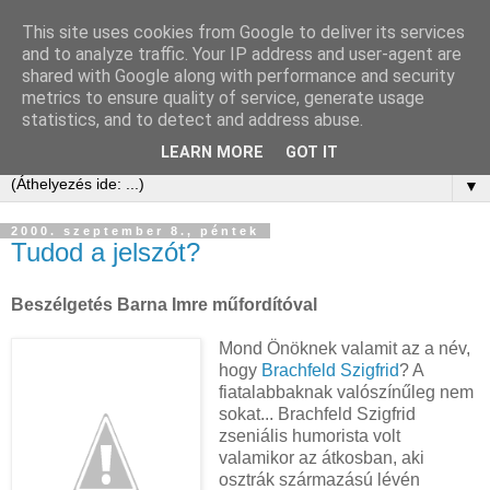
This site uses cookies from Google to deliver its services
Kis Ervin Egon | e-ker blog
and to analyze traffic. Your IP address and user-agent are
shared with Google along with performance and security
metrics to ensure quality of service, generate usage
Elektronikus kereskedelem tanácsadás és blog -
statistics, and to detect and address abuse.
laikusoknak, kezdőknek, érdeklődőknek és profiknak
LEARN MORE
GOT IT
▼
2000. szeptember 8., péntek
Tudod a jelszót?
Beszélgetés Barna Imre műfordítóval
Mond Önöknek valamit az a név,
hogy
Brachfeld Szigfrid
? A
fiatalabbaknak valószínűleg nem
sokat... Brachfeld Szigfrid
zseniális humorista volt
valamikor az átkosban, aki
osztrák származású lévén