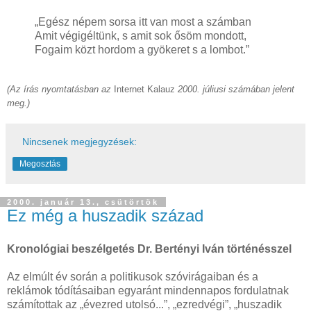
„Egész népem sorsa itt van most a számban
Amit végigéltünk, s amit sok ősöm mondott,
Fogaim közt hordom a gyökeret s a lombot.”
(Az írás nyomtatásban az
Internet Kalauz
2000. júliusi számában jelent
meg
.)
Nincsenek megjegyzések:
Megosztás
2000. január 13., csütörtök
Ez még a huszadik század
Kronológiai beszélgetés Dr. Bertényi Iván történésszel
Az elmúlt év során a politikusok szóvirágaiban és a
reklámok tódításaiban egyaránt mindennapos fordulatnak
számítottak az „évezred utolsó...”, „ezredvégi”, „huszadik