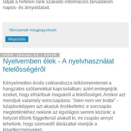
látják a hirtelen ránk szakadó információs társadalom
napos- és árnyoldalait.
Nincsenek megjegyzések:
Megosztás
2000. június 12., hétfő
Nyelvemben élek - A nyelvhasználat
felelősségéről
Kényelmetlen érzés csiklandozza lelkiismeretemet a
hangzatos szólamokkal kapcsolatban: azért emlegetjük
ezeket, hogy elhárítsuk magukról a felelősséget. Amikor azt
mondjuk valamely sorscsapásra:
"Isten nem ver bottal"
-
tulajdonképpen azt akarjuk érzékeltetni: e sorcsapás
megtörténtéhez nekünk az égvilágon semmi közünk; a
helyzet tőlünk függetlenül alakult ki, mi csupán annyit
tehetünk, hogy szenvedő ábrázattal viseljük a
következményeket.