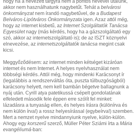
hogy ha a nevezett tárgyra nem a pontos nevével utalunk,
akkor nem használhatunk nagybetűt. Tehát a
belvárosi
önkormányzat
nem írandó nagybetűvel, de a
Budapest
Belváros-Lipótváros Önkormányzata
igen. Azaz attól még,
hogy az internet kisbetű, az
Internet Szolgáltatók Tanácsa
Egyesület
nagy (más kérdés, hogy ha a gázszolgáltató egy
szó, akkor az internetszolgáltató is); de az ISZT köznyelvi
elnevezése, az
internetszolgáltatók tanácsa
megint csak
kicsi.
Meggyőződésem: az internet minden kétséget kizáróan
internet és nem Internet. A helyes nyelvhasználat nem
többségi kérdés. Attól még, hogy mindenki Karácsonyt ír
(legalábbis a rendszerváltás óta, puszta túlbuzgóságból)
karácsony helyett, nem kell bambán bégetve ballagnunk a
nyáj után. Cyrill atya patetikussá csépelt gondolatának
elfeledett második fele éppen erre szólít fel minket:
lázadásra a tunyaság ellen, és helyes írásra (különírva és
nem külön írva!) a rossz helyesírással (egybeírva!) szemben.
Mert a nemzet nyelve mindannyiunk nyelve, külön-külön.
Ahogy egy
korszerű
szerző, Müller Péter Sziámi írta a
Mária
evangéliumá-
ban: