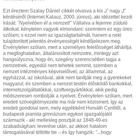
Ezt éreztem Szalay Dániel cikkét olvasva a kis „i” nagy „I”
kérdéséről (Internet Kalauz, 2000. június), aki idézettel kezdi
írását:
"Nyelvében él a nemzet!"
Vállalva a fejemre zúduló
átkokat, kénytelen vagyok elmondani: szerintem ez egy üres
szólam; s ezzel nem az igazságtartalmát, hanem a neki
tulajdonított jelentés érvényességét kérdőjelezem meg.
Érvénytelen szólam, mert a személyes felelősséget áthárítja
a megfoghatatlan, általánosított nemzetre, mintegy azt
hangsúlyozva, hogy én, szegény szerencsétlen tagja a
nemzetnek, egyedül nem tehetek semmit, szemben a
nemzet intézményes képviselőivel, az állammal, az
egyházzal, az iskolával, akik nem tanítják meg a gyerekeket
magyarul; és szemben a nemzet testén élősködő bankokkal,
internetszolgáltatókkal, szoftvergyártókkal, akik pedig
módszeresen rombolják a nyelvet. Érvénytelen szólam, mert
eredeti szövegkörnyezete ma már nem közismert, így az
eredeti gondolat sem, mely egyébként Horváth Cyrilltől, a
budapesti piarista gimnázium egykori igazgatójától
származik - aki mellesleg posztját az 1848-49-es
szabadságharc leverése után, az akkori hatalom
támogatásával töltötte be -; és így hangzik:
"...hogy