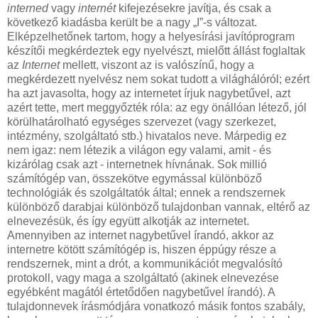
interned
vagy
internét
kifejezésekre javítja, és csak a
következő kiadásba került be a nagy „I”-s változat.
Elképzelhetőnek tartom, hogy a helyesírási javítóprogram
készítői megkérdeztek egy nyelvészt, mielőtt állást foglaltak
az
Internet
mellett, viszont az is valószínű, hogy a
megkérdezett nyelvész nem sokat tudott a világhálóról; ezért
ha azt javasolta, hogy az internetet írjuk nagybetűvel, azt
azért tette, mert meggyőzték róla: az egy önállóan létező, jól
körülhatárolható egységes szervezet (vagy szerkezet,
intézmény, szolgáltató stb.) hivatalos neve. Márpedig ez
nem igaz: nem létezik a világon egy valami, amit - és
kizárólag csak azt - internetnek hívnának. Sok millió
számítógép van, összekötve egymással különböző
technológiák és szolgáltatók által; ennek a rendszernek
különböző darabjai különböző tulajdonban vannak, eltérő az
elnevezésük, és így együtt alkotják az internetet.
Amennyiben az internet nagybetűvel írandó, akkor az
internetre kötött számítógép is, hiszen éppúgy része a
rendszernek, mint a drót, a kommunikációt megvalósító
protokoll, vagy maga a szolgáltató (akinek elnevezése
egyébként magától értetődően nagybetűvel írandó). A
tulajdonnevek írásmódjára vonatkozó másik fontos szabály,