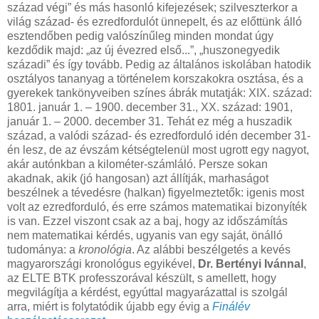
század végi” és más hasonló kifejezések; szilveszterkor a
világ század- és ezredfordulót ünnepelt, és az előttünk álló
esztendőben pedig valószínűleg minden mondat úgy
kezdődik majd: „az új évezred első...”, „huszonegyedik
századi” és így tovább. Pedig az általános iskolában hatodik
osztályos tananyag a történelem korszakokra osztása, és a
gyerekek tankönyveiben színes ábrák mutatják: XIX. század:
1801. január 1. – 1900. december 31., XX. század: 1901,
január 1. – 2000. december 31. Tehát ez még a huszadik
század, a valódi század- és ezredforduló idén december 31-
én lesz, de az évszám kétségtelenül most ugrott egy nagyot,
akár autónkban a kilométer-számláló. Persze sokan
akadnak, akik (jó hangosan) azt állítják, marhaságot
beszélnek a tévedésre (halkan) figyelmeztetők: igenis most
volt az ezredforduló, és erre számos matematikai bizonyíték
is van. Ezzel viszont csak az a baj, hogy az időszámítás
nem matematikai kérdés, ugyanis van egy saját, önálló
tudománya: a
kronológia
. Az alábbi beszélgetés a kevés
magyarországi kronológus egyikével,
Dr. Bertényi Ivánnal
,
az ELTE BTK professzorával készült, s amellett, hogy
megvilágítja a kérdést, egyúttal magyarázattal is szolgál
arra, miért is folytatódik újabb egy évig a
Finálév