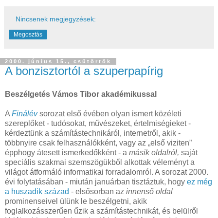
Nincsenek megjegyzések:
Megosztás
2000. június 15., csütörtök
A bonzisztortól a szuperpapírig
Beszélgetés Vámos Tibor akadémikussal
A
Finálév
sorozat első évében olyan ismert közéleti
szereplőket - tudósokat, művészeket, értelmiségieket -
kérdeztünk a számítástechnikáról, internetről, akik -
többnyire csak felhasználókként, vagy az „első viziten”
épphogy átesett ismerkedőkként - a
másik oldalról,
saját
speciális szakmai szemszögükből alkottak véleményt a
világot átformáló informatikai forradalomról. A sorozat 2000.
évi folytatásában - miután januárban tisztáztuk, hogy
ez még
a huszadik század
- elsősorban az
innenső oldal
prominenseivel ülünk le beszélgetni, akik
foglalkozásszerűen űzik a számítástechnikát, és belülről