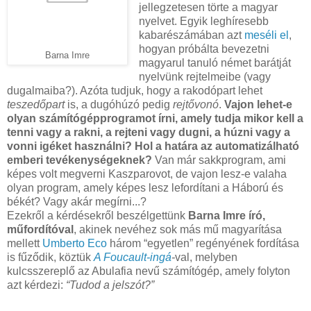
jellegzetesen törte a magyar
nyelvet. Egyik leghíresebb
kabarészámában azt
meséli el
,
hogyan próbálta bevezetni
Barna Imre
magyarul tanuló német barátját
nyelvünk rejtelmeibe (vagy
dugalmaiba?). Azóta tudjuk, hogy a rakodópart lehet
teszedőpart
is, a dugóhúzó pedig
rejtővonó
.
Vajon lehet-e
olyan számítógépprogramot írni, amely tudja mikor kell a
tenni vagy a rakni, a rejteni vagy dugni, a húzni vagy a
vonni igéket használni? Hol a határa az automatizálható
emberi tevékenységeknek?
Van már sakkprogram, ami
képes volt megverni Kaszparovot, de vajon lesz-e valaha
olyan program, amely képes lesz lefordítani a Háború és
békét? Vagy akár megírni...?
Ezekről a kérdésekről beszélgettünk
Barna Imre író,
műfordítóval
, akinek nevéhez sok más mű magyarítása
mellett
Umberto Eco
három “egyetlen” regényének fordítása
is fűződik, köztük
A Foucault-ingá
-
val, melyben
kulcsszereplő az Abulafia nevű számítógép, amely folyton
azt kérdezi:
“Tudod a jelszót?”