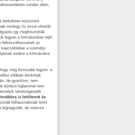
lkeseredetten minden ellen,
 berkekben közismert
k mintegy tíz évvel sikerült
yanis így megfosztották
jük legyen a formátumban rejlő
en felkészülhessenek az
ez kapcsolódóan a személyi
képesek ezekre a kihívásokra
, hogy még biztosabb legyen: a
libui villában bontottak
tán, de gyanítom, nem
éle bűnöző hajlammal nem
bármelyik tehetségesebb
továbbra is letöltenek és
sztrált felhasználónak lenni
n a legnagyobb, de messze