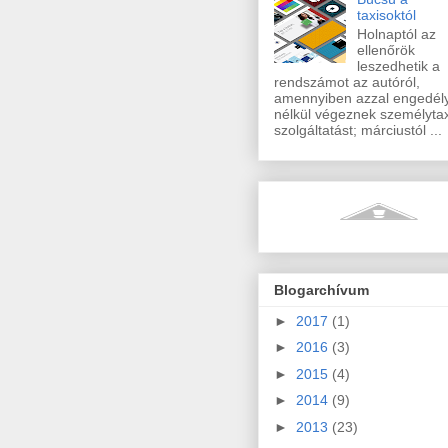
taxisoktól
Holnaptól az
ellenőrök
leszedhetik a
rendszámot az autóról,
amennyiben azzal engedél
nélkül végeznek személytax
szolgáltatást; márciustól ...
Blogarchívum
►
2017
(1)
►
2016
(3)
►
2015
(4)
►
2014
(9)
►
2013
(23)