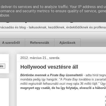
deliver its services and to analyze traffic. Your IP address and 
formance and security metrics to ensure quality of service, gen
Egon | e-ker blog
abuse.
nácsadás és blog - laikusoknak, kezdőknek, érdeklődőknek és profikna
A szerzőről
Referenciák
Ajánlások
2012. március 21., szerda
Hollywood vesztésre áll
Börtönbe mennek a Pirate Bay üzemeltetői
- adta hírül teg
mondata pedig így hangzik:
"A Pirate Bay továbbra is zavartal
millió regisztrált felhasználó oszt meg rajta 36 millió fájlt."
Úgy 
megnyert egy csatát, de ha így folytatja, elveszíti a háború