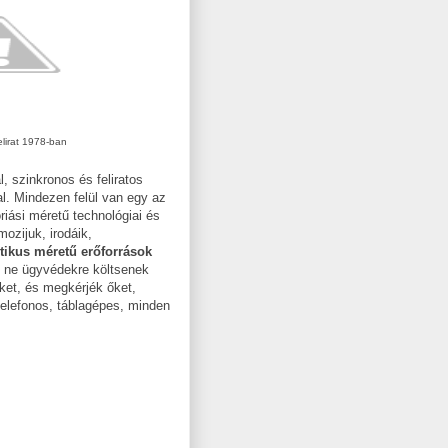
elirat 1978-ban
 szinkronos és feliratos
l. Mindezen felül van egy az
riási méretű technológiai és
ozijuk, irodáik,
tikus méretű erőforrások
 ne ügyvédekre költsenek
ket, és megkérjék őket,
telefonos, táblagépes, minden