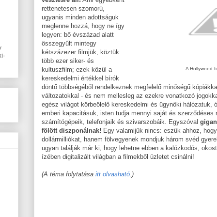
rettenetesen szomorú,
ugyanis minden adottságuk
meglenne hozzá, hogy ne így
legyen: bő évszázad alatt
összegyűlt mintegy
y
kétszázezer filmjük, köztük
i-
több ezer siker- és
kultuszfilm; ezek közül a
A Hollywood f
kereskedelmi értékkel bírók
döntő többségéből rendelkeznek megfelelő minőségű kópiákkal,
változatokkal - és nem mellesleg az ezekre vonatkozó jogokka
egész világot körbeölelő kereskedelmi és ügynöki hálózatuk, ó
emberi kapacitásuk, isten tudja mennyi saját és szerződéses m
számítógépeik, telefonjaik és szivarszobáik. Egyszóval
gigan
fölött diszponálnak!
Egy valamijük nincs: eszük ahhoz, hogy
dollármilliókat, hanem fölvegyenek mondjuk három svéd gyere
ugyan találják már ki, hogy lehetne ebben a kalózkodós, okos
ízében digitalizált világban a filmekből üzletet csinálni!
(A téma folytatása
itt olvasható
.)