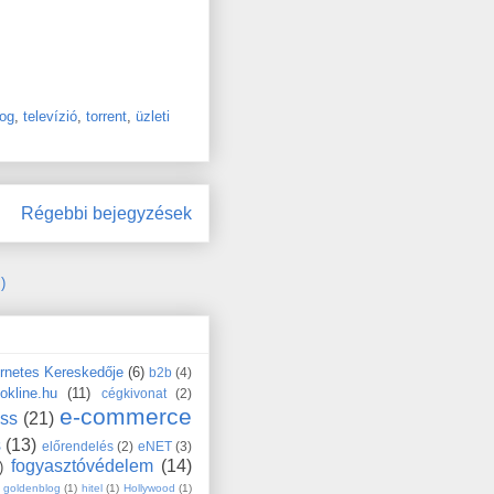
jog
,
televízió
,
torrent
,
üzleti
Régebbi bejegyzések
)
ernetes Kereskedője
(6)
b2b
(4)
okline.hu
(11)
cégkivonat
(2)
e-commerce
ess
(21)
s
(13)
előrendelés
(2)
eNET
(3)
fogyasztóvédelem
(14)
)
goldenblog
(1)
hitel
(1)
Hollywood
(1)