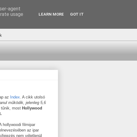
user-agent
erate usage
LEARN MORE
GOT IT
k
nap az
Index
. A cikk utolsó
anul működik, jelenleg 5,6
tűnik, most
Hollywood
t.
A hollywoodi filmipar
elnevezésében az ipar
kifejezés nem véletlenül