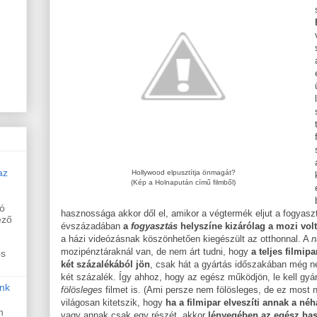
az
Hollywood elpusztítja önmagát?
(Kép a Holnapután című filmből)
ló
hasznossága akkor dől el, amikor a végtermék eljut a fogyasz
ező
évszázadában
a
fogyasztás
helyszíne kizárólag a mozi volt
a házi videózásnak köszönhetően kiegészült az otthonnal. A
n
mozipénztáraknál van, de nem árt tudni, hogy
a teljes filmip
os
két százalékából jön
, csak hát a gyártás időszakában még ne
két százalék. Így ahhoz, hogy az egész működjön, le kell gyá
nk
fölösleges
filmet is. (Ami persze nem fölösleges, de ez most n
világosan kitetszik, hogy
ha a filmipar elveszíti annak a néh
n
vagy annak csak egy részét, akkor
lényegében az egész has