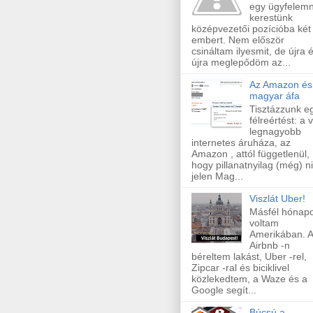
egy ügyfelem
kerestünk
középvezetői pozícióba két 
embert. Nem először
csináltam ilyesmit, de újra 
újra meglepődöm az...
Az Amazon és
magyar áfa
Tisztázzunk e
félreértést: a v
legnagyobb
internetes áruháza, az
Amazon , attól függetlenül,
hogy pillanatnyilag (még) n
jelen Mag...
Viszlát Uber!
Másfél hónapo
voltam
Amerikában. 
Airbnb -n
béreltem lakást, Uber -rel,
Zipcar -ral és biciklivel
közlekedtem, a Waze és a
Google segít...
Búcsú a