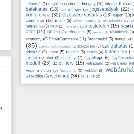
illegális
(7)
internet hungary
(10)
Internet Kalauz
időpecsét
(2)
befektetés
(13)
jogszabályok
(22)
iwiw
(5)
k
IVR
(1)
konferencia
(32)
közösségi vásárlás
(13)
kupon
(10)
commerce
(12)
mesh
(5)
ne
Mobile Hungary
(1)
népszámlálás
(1)
okostelefon
(15)
netrisk.hu
(6)
oktatás
nettv
(2)
niche piac
(1)
ötlet
(15)
referencia
(5)
QR-kód
(2)
rövidítések
(3)
réspiac
(1)
economy
(6)
SmartCommerce
(11)
Smartmobil
(5)
startup
(2)
(35)
szolgáltatás
(1
szerzői jog
(3)
szemkamerás vizsgálat
(1)
történelem
(1
televízió
(9)
tesco
(5)
toplista
(5)
torrent
(4)
Twitter
(5)
usability
(7)
ügyfélkapu
(6)
uber
(3)
ügyfélkezelé
modell
(25)
üzleti terv
(15)
válságadó
(2)
vasárnapi bol
webáruhá
Vedd a neten
(5)
Vodafone
(3)
web5let
(2)
webshop
(34)
webkritika
(8)
YouTube
(2)
st