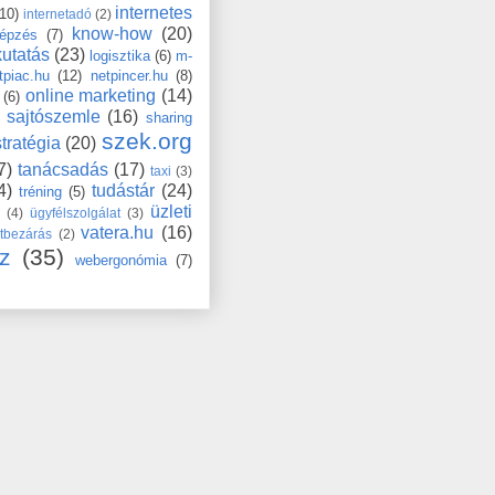
internetes
(10)
internetadó
(2)
know-how
(20)
épzés
(7)
kutatás
(23)
logisztika
(6)
m-
tpiac.hu
(12)
netpincer.hu
(8)
online marketing
(14)
(6)
sajtószemle
(16)
sharing
szek.org
stratégia
(20)
7)
tanácsadás
(17)
taxi
(3)
4)
tudástár
(24)
tréning
(5)
üzleti
s
(4)
ügyfélszolgálat
(3)
vatera.hu
(16)
tbezárás
(2)
z
(35)
webergonómia
(7)