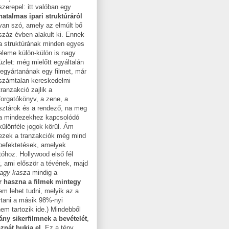
szerepel: itt valóban egy
hatalmas ipari struktúráról
van szó, amely az elmúlt bő
száz évben alakult ki. Ennek
a struktúrának minden egyes
eleme külön-külön is nagy
üzlet: még mielőtt egyáltalán
legyártanának egy filmet, már
számtalan kereskedelmi
tranzakció zajlik a
forgatókönyv, a zene, a
sztárok és a rendező, na meg
a mindezekhez kapcsolódó
különféle jogok körül. Ám
ezek a tranzakciók még mind
befektetések, amelyek
tóhoz. Hollywood első fél
, ami először a tévének, majd
agy kasza
mindig a
ar haszna a filmek mintegy
m lehet tudni, melyik az a
rtani a másik 98%-nyi
em tartozik ide.) Mindebből
ány sikerfilmnek a bevételét
,
znát bukja el
. Ez a tény