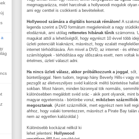
nek
megmagyarázza, miért harcolnak a hollywoodi mogulok olyan e
ami egy centtel is csökkenti a bevételeiket.
új
Hollywood számára a digitális korszak rémálom!
A szakmai
és
legenda szerint a DVD formátum megjelenését a nagy stúdiókna
elodázniuk, ami utólag
rettenetes hibának tűnik
számomra. Ug
 a
magukat attól a lehetőségtől, hogy egyrészt 10 évvel több ide
üzleti potenciált kiaknázni, másrészt, hogy ezalatt megfelelő
gy
internet térhódítására. Ám mivel a DVD, az internet - és ehh
ilág
számítógépek - térhódítása egy időszakra esett, nem voltak 
értelmes,
üzleti
választ adni.
Ha nincs üzleti válasz, akkor próbálkozzunk a joggal
, sőt
incs
büntetőjoggal. Nem tudom, tegnap hány Beverly Hills-i vagy ma
pezsgőt az
életveszélyes
svéd kalózok méltó büntetése halla
sokban. Most három, minden bizonnyal tök normális, semmif
t
különösebben megáldott svéd srác - akik pont olyanok, mint 
magyar egyetemista - börtönbe vonul,
miközben százmilliók 
Az
megosztanak
. (Azért százmilliók, mert egyrészt nem kell regi
ahhoz, hogy valaki torrentezzen, másrészt a Pirate Bay talá
nem az egyetlen kalózoldal.)
Különösebb kockázat nélkül ki
lehet jelenteni:
Hollywood
vesztésre áll!
Ami egyébként