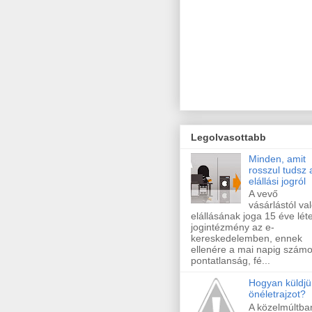
Legolvasottabb
Minden, amit
rosszul tudsz 
elállási jogról
A vevő
vásárlástól va
elállásának joga 15 éve lét
jogintézmény az e-
kereskedelemben, ennek
ellenére a mai napig szám
pontatlanság, fé...
Hogyan küldjü
önéletrajzot?
A közelmúltba