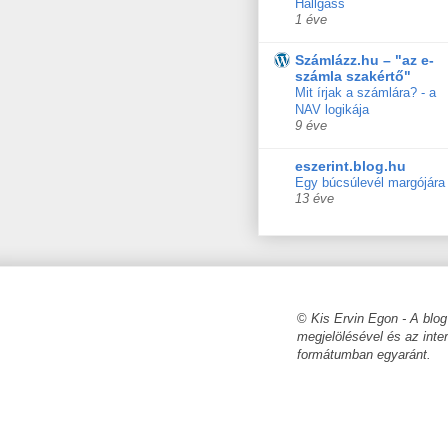
Hallgass
1 éve
Számlázz.hu – "az e-
számla szakértő"
Mit írjak a számlára? - a
NAV logikája
9 éve
eszerint.blog.hu
Egy búcsúlevél margójára
13 éve
©
Kis Ervin Egon - A blog
megjelölésével és az inte
formátumban egyaránt.