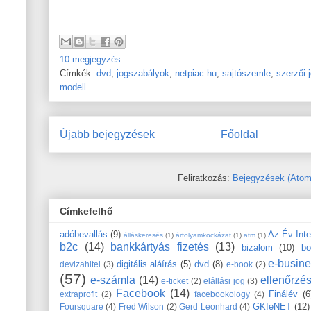
10 megjegyzés:
Címkék:
dvd
,
jogszabályok
,
netpiac.hu
,
sajtószemle
,
szerzői 
modell
Újabb bejegyzések
Főoldal
Feliratkozás:
Bejegyzések (Atom
Címkefelhő
adóbevallás
(9)
Az Év Int
álláskeresés
(1)
árfolyamkockázat
(1)
atm
(1)
b2c
(14)
bankkártyás fizetés
(13)
bizalom
(10)
bo
e-busin
digitális aláírás
(5)
dvd
(8)
devizahitel
(3)
e-book
(2)
(57)
e-számla
(14)
ellenőrzé
e-ticket
(2)
elállási jog
(3)
Facebook
(14)
Finálév
(6
extraprofit
(2)
facebookology
(4)
GKIeNET
(12)
Foursquare
(4)
Fred Wilson
(2)
Gerd Leonhard
(4)