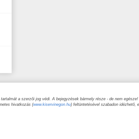
 tartalmát a szerzői jog védi. A bejegyzések bármely része - de nem egésze! -
rnetes hivatkozás (
www.kiservinegon.hu
) feltüntetésével szabadon idézhető, 