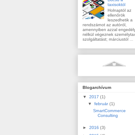
taxisoktól
Holnaptól az
ellenőrök
leszedhetik a
rendszámot az autóról,
amennyiben azzal engedél
nélkül végeznek személytax
szolgáltatást; márciustól ...
Blogarchívum
▼
2017
(1)
▼
február
(1)
SmartCommerce
Consulting
►
2016
(3)