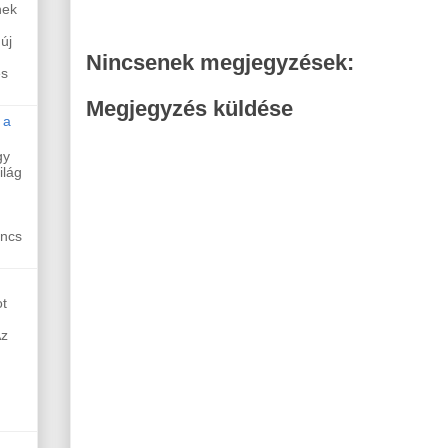
nek
új
Nincsenek megjegyzések:
és
Megjegyzés küldése
 a
gy
ilág
incs
t
Az