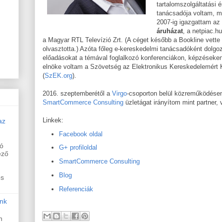
tartalomszolgáltatási
tanácsadója voltam, m
2007-ig igazgattam az
áruházat
, a netpiac.h
a Magyar RTL Televízió Zrt. (A céget később a Bookline vett
olvasztotta.) Azóta főleg e-kereskedelmi tanácsadóként dolgo
előadásokat a témával foglalkozó konferenciákon, képzéseken
elnöke voltam a Szövetség az Elektronikus Kereskedelemért
(
SzEK.org
).
2016. szeptemberétől a
Virgo
-csoporton belül közreműködése
SmartCommerce Consulting
üzletágat irányítom mint partner,
Linkek:
az
Facebook oldal
ló
G+ profiloldal
ező
SmartCommerce Consulting
Blog
os
Referenciák
nk
n