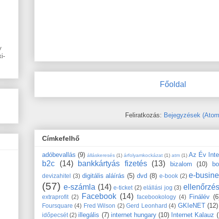
y
i-
Főoldal
Feliratkozás:
Bejegyzések (Atom
Címkefelhő
adóbevallás
(9)
Az Év Int
álláskeresés
(1)
árfolyamkockázat
(1)
atm
(1)
b2c
(14)
bankkártyás fizetés
(13)
bizalom
(10)
bo
e-busin
digitális aláírás
(5)
dvd
(8)
devizahitel
(3)
e-book
(2)
(57)
e-számla
(14)
ellenőrzé
e-ticket
(2)
elállási jog
(3)
Facebook
(14)
Finálév
(6
extraprofit
(2)
facebookology
(4)
GKIeNET
(12)
Foursquare
(4)
Fred Wilson
(2)
Gerd Leonhard
(4)
illegális
(7)
internet hungary
(10)
Internet Kalauz
időpecsét
(2)