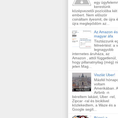
egy ügyfelem
kerestünk
középvezetői pozícióba két 
embert. Nem először
csináltam ilyesmit, de újra 
újra meglepődöm az...
Az Amazon és
magyar áfa
Tisztázzunk e
félreértést: a v
legnagyobb
internetes áruháza, az
Amazon , attól függetlenül,
hogy pillanatnyilag (még) n
jelen Mag...
Viszlát Uber!
Másfél hónapo
voltam
Amerikában. 
Airbnb -n
béreltem lakást, Uber -rel,
Zipcar -ral és biciklivel
közlekedtem, a Waze és a
Google segít...
Búcsú a