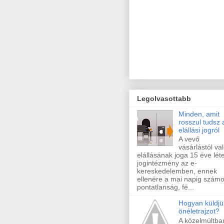
Legolvasottabb
Minden, amit
rosszul tudsz 
elállási jogról
A vevő
vásárlástól va
elállásának joga 15 éve lét
jogintézmény az e-
kereskedelemben, ennek
ellenére a mai napig szám
pontatlanság, fé...
Hogyan küldjü
önéletrajzot?
A közelmúltba