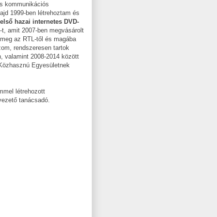
 és kommunikációs
ajd 1999-ben létrehoztam és
első hazai internetes DVD-
u-t, amit 2007-ben megvásárolt
e meg az RTL-től és magába
zom, rendszeresen tartok
, valamint 2008-2014 között
 Közhasznú Egyesületnek
mmel létrehozott
 vezető tanácsadó.