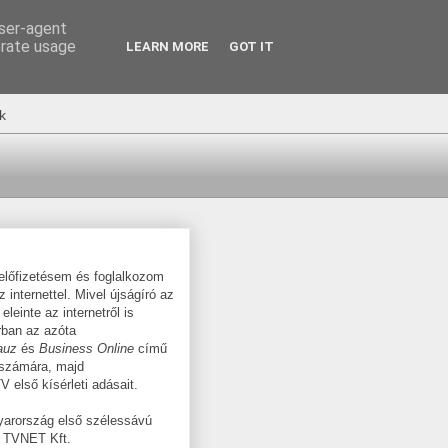
user-agent
erate usage
LEARN MORE
GOT IT
k
-előfizetésem és foglalkozom
 internettel. Mivel újságíró az
eleinte az internetről is
rban az azóta
auz
és
Business Online
című
 számára, majd
 első kísérleti adásait.
yarország első szélessávú
 a TVNET Kft.