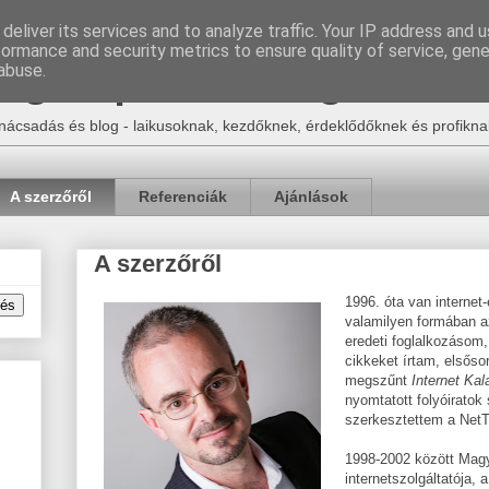
deliver its services and to analyze traffic. Your IP address and 
formance and security metrics to ensure quality of service, gen
Egon | e-ker blog
abuse.
nácsadás és blog - laikusoknak, kezdőknek, érdeklődőknek és profikna
A szerzőről
Referenciák
Ajánlások
A szerzőről
1996. óta van internet
valamilyen formában az
eredeti foglalkozásom, 
cikkeket írtam, elsőso
megszűnt
Internet Kal
nyomtatott folyóiratok
szerkesztettem a NetTV
1998-2002 között Mag
internetszolgáltatója,