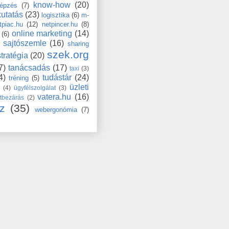
know-how
(20)
épzés
(7)
kutatás
(23)
logisztika
(6)
m-
tpiac.hu
(12)
netpincer.hu
(8)
online marketing
(14)
(6)
sajtószemle
(16)
sharing
szek.org
stratégia
(20)
7)
tanácsadás
(17)
taxi
(3)
4)
tudástár
(24)
tréning
(5)
üzleti
s
(4)
ügyfélszolgálat
(3)
vatera.hu
(16)
tbezárás
(2)
z
(35)
webergonómia
(7)