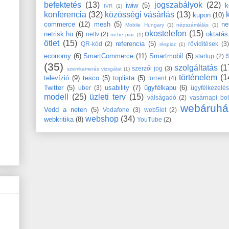
befektetés
(13)
jogszabályok
(22)
iwiw
(5)
k
IVR
(1)
konferencia
(32)
közösségi vásárlás
(13)
kupon
(10)
commerce
(12)
mesh
(5)
ne
Mobile Hungary
(1)
népszámlálás
(1)
okostelefon
(15)
netrisk.hu
(6)
oktatás
nettv
(2)
niche piac
(1)
ötlet
(15)
referencia
(5)
QR-kód
(2)
rövidítések
(3)
réspiac
(1)
economy
(6)
SmartCommerce
(11)
Smartmobil
(5)
startup
(2)
(35)
szolgáltatás
(1
szerzői jog
(3)
szemkamerás vizsgálat
(1)
történelem
(1
televízió
(9)
tesco
(5)
toplista
(5)
torrent
(4)
Twitter
(5)
usability
(7)
ügyfélkapu
(6)
uber
(3)
ügyfélkezelé
modell
(25)
üzleti terv
(15)
válságadó
(2)
vasárnapi bol
webáruhá
Vedd a neten
(5)
Vodafone
(3)
web5let
(2)
webshop
(34)
webkritika
(8)
YouTube
(2)