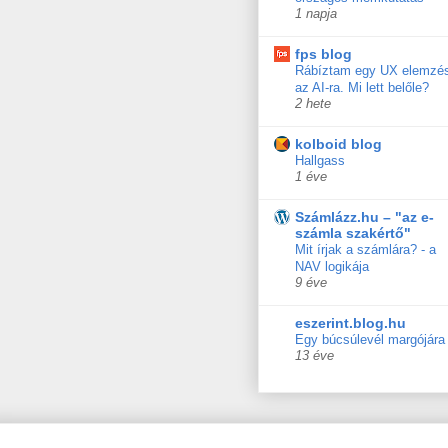
1 napja
fps blog
Rábíztam egy UX elemzé
az AI-ra. Mi lett belőle?
2 hete
kolboid blog
Hallgass
1 éve
Számlázz.hu – "az e-
számla szakértő"
Mit írjak a számlára? - a
NAV logikája
9 éve
eszerint.blog.hu
Egy búcsúlevél margójára
13 éve