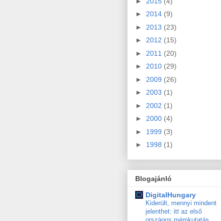
►
2015
(4)
►
2014
(9)
►
2013
(23)
►
2012
(15)
►
2011
(20)
►
2010
(29)
►
2009
(26)
►
2003
(1)
►
2002
(1)
►
2000
(4)
►
1999
(3)
►
1998
(1)
Blogajánló
DigitalHungary
Kiderült, mennyi mindent
jelenthet: itt az első
országos mémkutatás