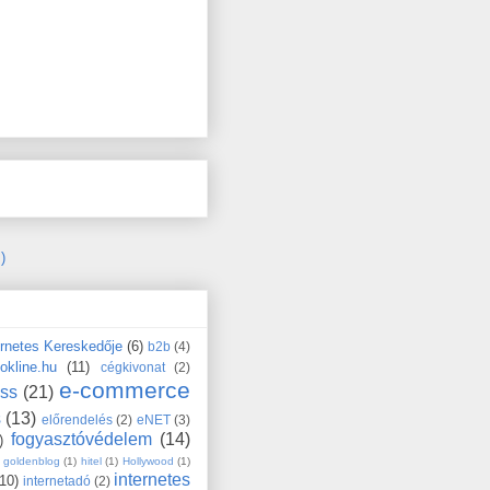
)
ernetes Kereskedője
(6)
b2b
(4)
okline.hu
(11)
cégkivonat
(2)
e-commerce
ess
(21)
s
(13)
előrendelés
(2)
eNET
(3)
fogyasztóvédelem
(14)
)
goldenblog
(1)
hitel
(1)
Hollywood
(1)
internetes
(10)
internetadó
(2)