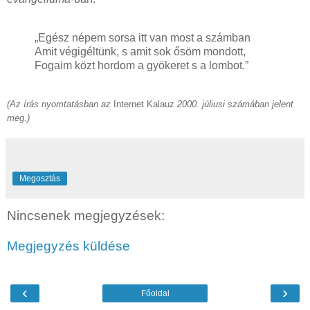
„Egész népem sorsa itt van most a számban
Amit végigéltünk, s amit sok ősöm mondott,
Fogaim közt hordom a gyökeret s a lombot.”
(Az írás nyomtatásban az
Internet Kalauz
2000. júliusi számában jelent
meg
.)
Megosztás
Nincsenek megjegyzések:
Megjegyzés küldése
‹
›
Főoldal