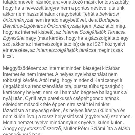
tulajdonnevek írásmódjára vonatkozó másik fontos szabály,
hogy ha a nevezett tárgyra nem a pontos nevével utalunk,
akkor nem használhatunk nagybetűt. Tehát a
belvárosi
önkormányzat
nem írandó nagybetűvel, de a
Budapest
Belváros-Lipótváros Önkormányzata
igen. Azaz attól még,
hogy az internet kisbetű, az
Internet Szolgáltatók Tanácsa
Egyesület
nagy (más kérdés, hogy ha a gázszolgáltató egy
szó, akkor az internetszolgáltató is); de az ISZT köznyelvi
elnevezése, az
internetszolgáltatók tanácsa
megint csak
kicsi.
Meggyőződésem: az internet minden kétséget kizáróan
internet és nem Internet. A helyes nyelvhasználat nem
többségi kérdés. Attól még, hogy mindenki Karácsonyt ír
(legalábbis a rendszerváltás óta, puszta túlbuzgóságból)
karácsony helyett, nem kell bambán bégetve ballagnunk a
nyáj után. Cyrill atya patetikussá csépelt gondolatának
elfeledett második fele éppen erre szólít fel minket:
lázadásra a tunyaság ellen, és helyes írásra (különírva és
nem külön írva!) a rossz helyesírással (egybeírva!) szemben.
Mert a nemzet nyelve mindannyiunk nyelve, külön-külön.
Ahogy egy
korszerű
szerző, Müller Péter Sziámi írta a
Mária
evangéliumá-
ban: