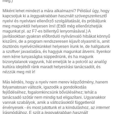
meg.)
Miként lehet mindezt a mára alkalmazni? Például úgy, hogy
kapcsoljuk ki a
leggyakrabban használt szövegszerkesztő
nyelvi és nyelvtani ellenőrző szolgáltatását, és próbáljunk
meg magunktól helyesen írni! (Ettől még ellenőrizhetjük
magunkat pl. az F7-es billentyű lenyomásával.) A
javításokban gyakran előforduló nyilvánvaló hibákat könnyű
kiszűrni, de a program rendszeresen kijavít olyasmit is, amit
ösztönös nyelvérzékünkkel helyesen írunk le, de hallgatunk
a szoftver javaslatára, és hagyjuk magunkat átverni. Ilyenkor
nem kéne tunyaságba süppednünk, és ha magunk
bizonytalanok vagyunk, hát emeljük le a polcról az
analóg
kultúra idejéből ránk maradt helyesírási tanácsadót, és
nézzük meg mit ír!
Más kérdés, hogy a nyelv nem merev képződmény, hanem
folyamatosan változik, igazodik a gondolkodás
fejlődéséhez, fogalomkincsünk bővüléséhez; tehát a
tanácsadó szótár nem mindig tud eligazítani. Ugyanakkor
vannak szabályok, amik a változásoktól függetlenül
érvényesek - és most jutottunk el a kiinduláshoz, az
internet
írásmódjához. E szót a
leggyakrabban használt