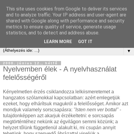
This site uses cookies from Google to deliver its services
Kis Ervin Egon | e-ker blog
and to analyze traffic. Your IP address and user-agent are
shared with Google along with performance and security
metrics to ensure quality of service, generate usage
Elektronikus kereskedelem tanácsadás és blog -
statistics, and to detect and address abuse.
laikusoknak, kezdőknek, érdeklődőknek és profiknak
LEARN MORE
GOT IT
▼
2000. június 12., hétfő
Nyelvemben élek - A nyelvhasználat
felelősségéről
Kényelmetlen érzés csiklandozza lelkiismeretemet a
hangzatos szólamokkal kapcsolatban: azért emlegetjük
ezeket, hogy elhárítsuk magukról a felelősséget. Amikor azt
mondjuk valamely sorscsapásra:
"Isten nem ver bottal"
-
tulajdonképpen azt akarjuk érzékeltetni: e sorcsapás
megtörténtéhez nekünk az égvilágon semmi közünk; a
helyzet tőlünk függetlenül alakult ki, mi csupán annyit
tehetünk, hogy szenvedő ábrázattal viseljük a