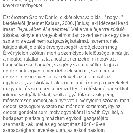
következményeket.
Ezt éreztem Szalay Dániel cikkét olvasva a kis „i” nagy „I”
kérdéséről (Internet Kalauz, 2000. június), aki idézettel kezdi
írását:
"Nyelvében él a nemzet!"
Vállalva a fejemre zúduló
átkokat, kénytelen vagyok elmondani: szerintem ez egy üres
szólam; s ezzel nem az igazságtartalmát, hanem a neki
tulajdonított jelentés érvényességét kérdőjelezem meg.
Érvénytelen szólam, mert a személyes felelősséget áthárítja
a megfoghatatlan, általánosított nemzetre, mintegy azt
hangsúlyozva, hogy én, szegény szerencsétlen tagja a
nemzetnek, egyedül nem tehetek semmit, szemben a
nemzet intézményes képviselőivel, az állammal, az
egyházzal, az iskolával, akik nem tanítják meg a gyerekeket
magyarul; és szemben a nemzet testén élősködő bankokkal,
internetszolgáltatókkal, szoftvergyártókkal, akik pedig
módszeresen rombolják a nyelvet. Érvénytelen szólam, mert
eredeti szövegkörnyezete ma már nem közismert, így az
eredeti gondolat sem, mely egyébként Horváth Cyrilltől, a
budapesti piarista gimnázium egykori igazgatójától
származik - aki mellesleg posztját az 1848-49-es
szabadságharc leverése után, az akkori hatalom