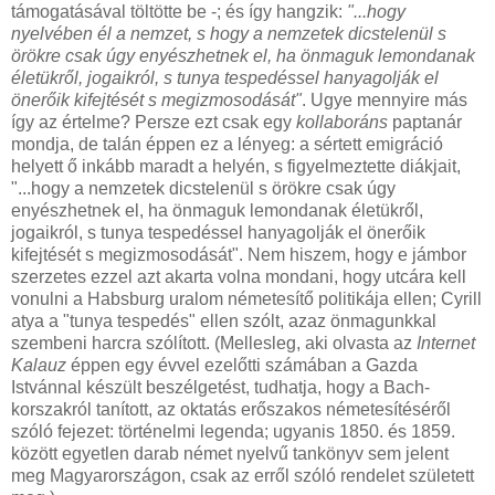
támogatásával töltötte be -; és így hangzik:
"...hogy
nyelvében él a nemzet, s hogy a nemzetek dicstelenül s
örökre csak úgy enyészhetnek el, ha önmaguk lemondanak
életükről, jogaikról, s tunya tespedéssel hanyagolják el
önerőik kifejtését s megizmosodását"
. Ugye mennyire más
így az értelme? Persze ezt csak egy
kollaboráns
paptanár
mondja, de talán éppen ez a lényeg: a sértett emigráció
helyett ő inkább maradt a helyén, s figyelmeztette diákjait,
"...hogy a nemzetek dicstelenül s örökre csak úgy
enyészhetnek el, ha önmaguk lemondanak életükről,
jogaikról, s tunya tespedéssel hanyagolják el önerőik
kifejtését s megizmosodását". Nem hiszem, hogy e jámbor
szerzetes ezzel azt akarta volna mondani, hogy utcára kell
vonulni a Habsburg uralom németesítő politikája ellen; Cyrill
atya a "tunya tespedés" ellen szólt, azaz önmagunkkal
szembeni harcra szólított. (Mellesleg, aki olvasta az
Internet
Kalauz
éppen egy évvel ezelőtti számában a Gazda
Istvánnal készült beszélgetést, tudhatja, hogy a Bach-
korszakról tanított, az oktatás erőszakos németesítéséről
szóló fejezet: történelmi legenda; ugyanis 1850. és 1859.
között egyetlen darab német nyelvű tankönyv sem jelent
meg Magyarországon, csak az erről szóló rendelet született