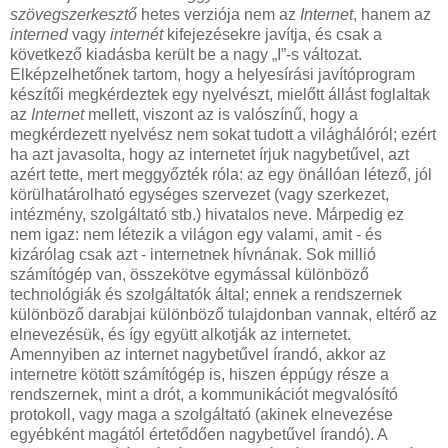
szövegszerkesztő
hetes verziója nem az
Internet
, hanem az
interned
vagy
internét
kifejezésekre javítja, és csak a
következő kiadásba került be a nagy „I”-s változat.
Elképzelhetőnek tartom, hogy a helyesírási javítóprogram
készítői megkérdeztek egy nyelvészt, mielőtt állást foglaltak
az
Internet
mellett, viszont az is valószínű, hogy a
megkérdezett nyelvész nem sokat tudott a világhálóról; ezért
ha azt javasolta, hogy az internetet írjuk nagybetűvel, azt
azért tette, mert meggyőzték róla: az egy önállóan létező, jól
körülhatárolható egységes szervezet (vagy szerkezet,
intézmény, szolgáltató stb.) hivatalos neve. Márpedig ez
nem igaz: nem létezik a világon egy valami, amit - és
kizárólag csak azt - internetnek hívnának. Sok millió
számítógép van, összekötve egymással különböző
technológiák és szolgáltatók által; ennek a rendszernek
különböző darabjai különböző tulajdonban vannak, eltérő az
elnevezésük, és így együtt alkotják az internetet.
Amennyiben az internet nagybetűvel írandó, akkor az
internetre kötött számítógép is, hiszen éppúgy része a
rendszernek, mint a drót, a kommunikációt megvalósító
protokoll, vagy maga a szolgáltató (akinek elnevezése
egyébként magától értetődően nagybetűvel írandó). A