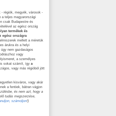
- régiók, megyék, városok -
 a teljes magyarországi
en csak Budapestre és
kivételével az egész ország
lyan termékek és
az egész országra
élelmiszerek mellett a méretük
es árukra és a helyi
pp úgy nem gazdaságos
 fodrászhoz vagy
elyismeret, a személyes
 is sokat számít, így
a
zágos, vagy más régióból jött
egyetlen kisváros, vagy akár
enek a fentiek, bátran vágjon
észülésbe, és nem azt, hogy a
lelő tudás megszerzése,
anuljon, számoljon
!)