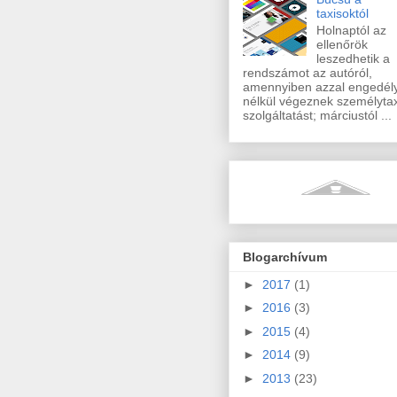
taxisoktól
Holnaptól az
ellenőrök
leszedhetik a
rendszámot az autóról,
amennyiben azzal engedél
nélkül végeznek személytax
szolgáltatást; márciustól ...
Blogarchívum
►
2017
(1)
►
2016
(3)
►
2015
(4)
►
2014
(9)
►
2013
(23)