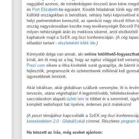
nagyjából azonos, de mindenképpen ésszerű áron kéne mego
és
Port Elizabeth
-be egyaránt. Kisebb feladatnak tűnik egy itt
külföldi országokban is beindítani, néhány helyi képviselővel 
helyi partnereteken keresztül, az operáció nagy részét itthon t
ország nagyvárosaiban kezdte meg tevékenységét Bécstől Pár
milyen nehézségek árán és mekkora sikerrel, arról elsőkézbő
kaphatunk majd a SzEK.org őszi konferenciáján.
(A cég tapas
előadást tartani -
részletekért klikk ide
.)
Könnyebb dolga van annak, aki
online letölthető-fogyasztha
kínál, ám itt meg az a baj, hogy az egész világgal kell versen
Prezi.com
sikere a ritka kivételek sorát gyarapítja, de bármit i
fejlesztők, programozók és üzletemberek millióinál kell gyor
ügyesebbnek lennünk.
Akár lokálisan, akár globálisan szállunk versenybe, itt is érv
tervezés, utána végrehajtás! A legprimitívebb, feltételezéseke
saccolásokon alapuló
üzleti terv
is többet ér a semminél, úgyh
komplett webshopot hat nyelvre, érdemes picit matekozni!
(A poszt témájához kapcsolódik a SzEK.org őszi konferenciá
kereskedelem 2.0 - Globál/Lokál
címmel. Részletes
program é
Ha tetszett az írás, még ezeket ajánlom: