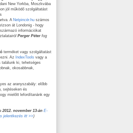
ldani New Yorkba, Moszkvába
hon jól működő szolgáltatást
és
artva. A
Netpincér.hu
számos
izson át Londonig - hogy
l származó információkat
ztalatairól
Perger Péter
fog
tó
terméket vagy szolgáltatást
yezni. Az
IndexTools
vagy a
s találunk ki, tehetséges
sabbnak, okosabbnak,
ényes az aranyszabály: előbb
n, sejtéseken és
ogy mielőtt lefordítanánk egy
ja
2012. november 13-án
E-
s jelentkezés itt >>
)