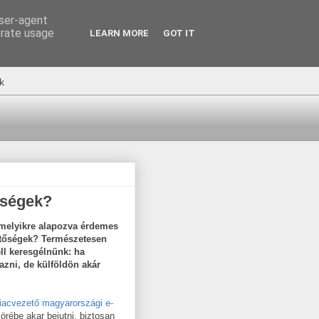
user-agent
erate usage
LEARN MORE
GOT IT
k
őségek?
amelyikre alapozva érdemes
etőségek? Természetesen
ll keresgélnünk: ha
zni, de külföldön akár
iacvezető magyarországi e-
örébe akar bejutni, biztosan