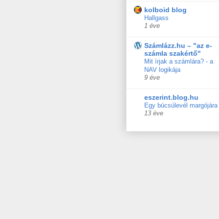
kolboid blog
Hallgass
1 éve
Számlázz.hu – "az e-
számla szakértő"
Mit írjak a számlára? - a
NAV logikája
9 éve
eszerint.blog.hu
Egy búcsúlevél margójára
13 éve