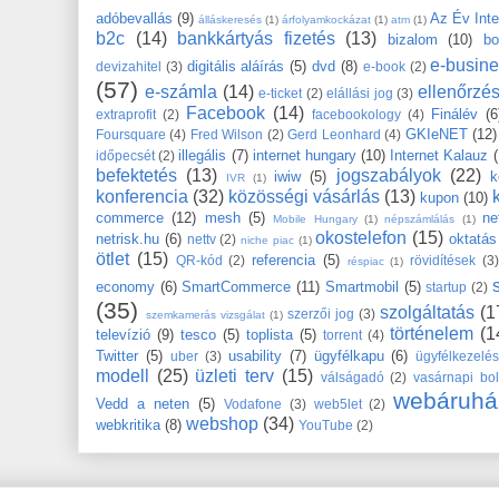
adóbevallás
(9)
Az Év Int
álláskeresés
(1)
árfolyamkockázat
(1)
atm
(1)
b2c
(14)
bankkártyás fizetés
(13)
bizalom
(10)
bo
e-busin
digitális aláírás
(5)
dvd
(8)
devizahitel
(3)
e-book
(2)
(57)
e-számla
(14)
ellenőrzé
e-ticket
(2)
elállási jog
(3)
Facebook
(14)
Finálév
(6
extraprofit
(2)
facebookology
(4)
GKIeNET
(12)
Foursquare
(4)
Fred Wilson
(2)
Gerd Leonhard
(4)
illegális
(7)
internet hungary
(10)
Internet Kalauz
időpecsét
(2)
befektetés
(13)
jogszabályok
(22)
iwiw
(5)
k
IVR
(1)
konferencia
(32)
közösségi vásárlás
(13)
kupon
(10)
commerce
(12)
mesh
(5)
ne
Mobile Hungary
(1)
népszámlálás
(1)
okostelefon
(15)
netrisk.hu
(6)
oktatás
nettv
(2)
niche piac
(1)
ötlet
(15)
referencia
(5)
QR-kód
(2)
rövidítések
(3)
réspiac
(1)
economy
(6)
SmartCommerce
(11)
Smartmobil
(5)
startup
(2)
(35)
szolgáltatás
(1
szerzői jog
(3)
szemkamerás vizsgálat
(1)
történelem
(1
televízió
(9)
tesco
(5)
toplista
(5)
torrent
(4)
Twitter
(5)
usability
(7)
ügyfélkapu
(6)
uber
(3)
ügyfélkezelé
modell
(25)
üzleti terv
(15)
válságadó
(2)
vasárnapi bol
webáruhá
Vedd a neten
(5)
Vodafone
(3)
web5let
(2)
webshop
(34)
webkritika
(8)
YouTube
(2)