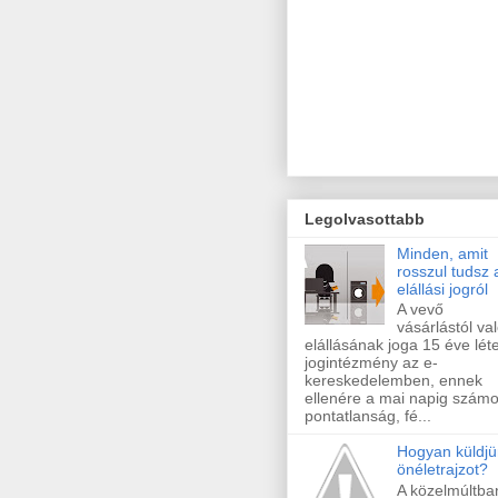
Legolvasottabb
Minden, amit
rosszul tudsz 
elállási jogról
A vevő
vásárlástól va
elállásának joga 15 éve lét
jogintézmény az e-
kereskedelemben, ennek
ellenére a mai napig szám
pontatlanság, fé...
Hogyan küldjü
önéletrajzot?
A közelmúltba