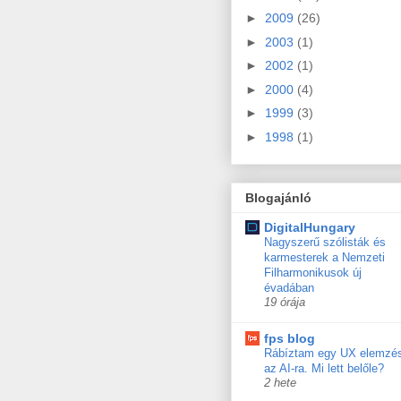
►
2009
(26)
►
2003
(1)
►
2002
(1)
►
2000
(4)
►
1999
(3)
►
1998
(1)
Blogajánló
DigitalHungary
Nagyszerű szólisták és
karmesterek a Nemzeti
Filharmonikusok új
évadában
19 órája
fps blog
Rábíztam egy UX elemzé
az AI-ra. Mi lett belőle?
2 hete