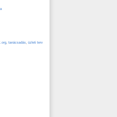
ta
.org
,
tanácsadás
,
üzleti terv