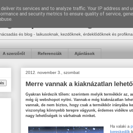
deliver its services and to analyze traffic. Your IP address and 
formance and security metrics to ensure quality of service, gen
Egon | e-ker blog
abuse.
nácsadás és blog - laikusoknak, kezdőknek, érdeklődőknek és profikna
A szerzőről
Referenciák
Ajánlások
2012. november 3., szombat
Merre vannak a kiaknázatlan lehet
Gyakran kérdezik tőlem: szerintem melyik termékkör az, 
még új webshopot nyitni. Vannak-e még kiaknázatlan leh
vannak, de nem biztos, hogy csak a termékkör irányába ke
viszonylag könnyebb terepre vágyunk, érdemes vidékre uta
nagy lehetőségek is várhatnak minket.
Ha valaki a
p
kereskedők
k