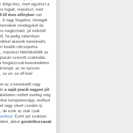
 dolga lesz, mert egyrészt a
e foglalt, másrészt, mert
8-10 éves előnyben
van
. A nagy forgalmú, tömegek
t termékek mindegyikét be
zni megbízható, jól működő
ől, ha pedig valamilyen
rmékkel akarunk kereskedni,
zt kisebb célcsoportra
, másrészt felértékelődik az
 piacán szerzett szaktudás.
 a horgászcsali-kereskedelem
t-bínját, az ne nyisson
 se on- se off-line!
en az a kereskedő vagy
aki
a saját piacát nagyon jól
akértelem mellett esetleg még
nline kompetenciája), eséllyel
 nagy sikert csinálni új
), de ezek az utak csak
atókkal
. Ezért azt szoktam
lérni, akkor
gondolkozzanak