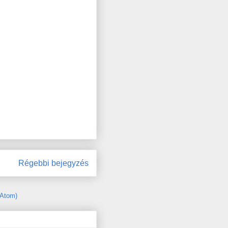
Régebbi bejegyzés
(Atom)