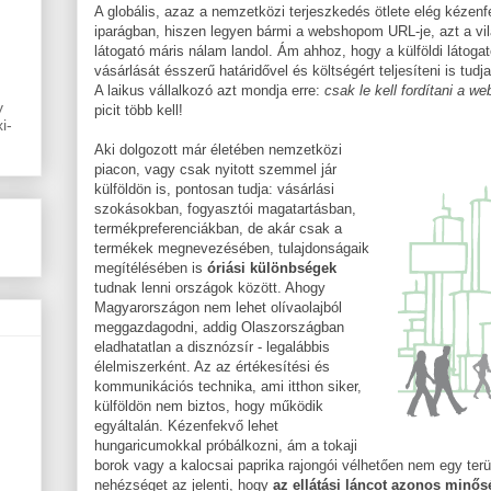
A globális, azaz a nemzetközi terjeszkedés ötlete elég kézenf
iparágban, hiszen legyen bármi a webshopom URL-je, azt a vil
látogató máris nálam landol. Ám ahhoz, hogy a külföldi látoga
vásárlását ésszerű határidővel és költségért teljesíteni is tud
A laikus vállalkozó azt mondja erre:
csak le kell fordítani a web
y
picit több kell!
i-
Aki dolgozott már életében nemzetközi
piacon, vagy csak nyitott szemmel jár
külföldön is, pontosan tudja: vásárlási
szokásokban, fogyasztói magatartásban,
termékpreferenciákban, de akár csak a
termékek megnevezésében, tulajdonságaik
megítélésében is
óriási különbségek
tudnak lenni országok között. Ahogy
Magyarországon nem lehet olívaolajból
meggazdagodni, addig Olaszországban
eladhatatlan a disznózsír - legalábbis
élelmiszerként. Az az értékesítési és
kommunikációs technika, ami itthon siker,
külföldön nem biztos, hogy működik
egyáltalán. Kézenfekvő lehet
hungaricumokkal próbálkozni, ám a tokaji
borok vagy a kalocsai paprika rajongói vélhetően nem egy terü
nehézséget az jelenti, hogy
az ellátási láncot azonos minő