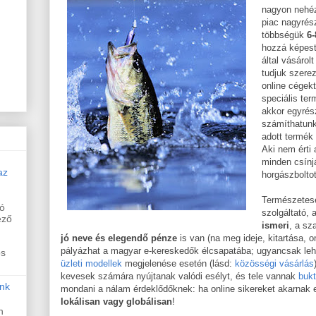
nagyon nehéz
piac nagyrész
többségük
6-
hozzá képest
által vásárol
tudjuk szere
online cégekt
speciális te
akkor egyrés
számíthatunk
adott termék
Aki nem érti
minden csínjá
az
horgászboltot,
Természetes
ló
szolgáltató, 
ező
ismeri
, a sz
jó neve és elegendő pénze
is van (na meg ideje, kitartása, o
pályázhat a magyar e-kereskedők élcsapatába; ugyancsak lehet
os
üzleti modellek
megjelenése esetén (lásd:
közösségi vásárlás
kevesek számára nyújtanak valódi esélyt, és tele vannak
bukt
nk
mondani a nálam érdeklődőknek: ha online sikereket akarnak e
lokálisan vagy globálisan
!
n