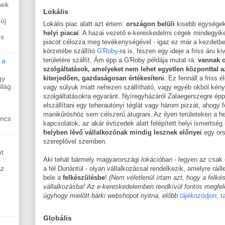
nek
Lokális
új
Lokális piac alatt azt értem:
országon belüli
kisebb egységek 
helyi piacai
. A hazai vezető e-kereskedelmi cégek mindegyike
és
piacot célozza meg tevékenységével - igaz ez már a kezdetb
körzetébe szállító
G'Roby
-ra is, hiszen egy ideje a friss áru 
területére szállít. Ám épp a G'Roby példája mutat rá:
vannak o
 a
szolgáltatások, amelyeket nem lehet egyetlen központtal 
gy
kiterjedően, gazdaságosan értékesíteni
. Ez fennáll a friss 
ilág
vagy súlyuk miatt nehezen szállítható, vagy egyéb okból kény
szolgáltatásokra egyaránt. Nyíregyházáról Zalaegerszegre é
elszállítani egy teherautónyi téglát vagy három pizzát, ahogy
manikűröshöz sem célszerű átugrani. Az ilyen területeken a h
incs
kapcsolatok, az akár évtizedek alatt felépített helyi ismertség
helyben lévő vállalkozónak mindig lesznek előnyei
egy ors
szereplővel szemben.
t
Aki tehát bármely magyarországi
lokációban
- legyen az csak 
Az
a fél Dunántúl - olyan vállalkozással rendelkezik, amelyre ráill
bele a
felkészülésbe
!
(Nem véletlenül írtam azt, hogy a felk
vállalkozásba! Az e-kereskedelemben rendkívül fontos megfe
úgyhogy mielőtt bárki webshopot nyitna, előbb
tájékozódjon, t
Globális