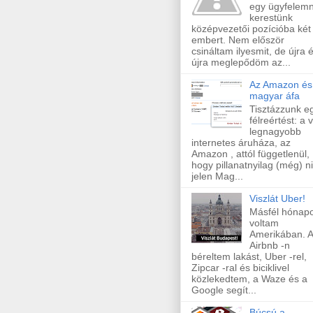
egy ügyfelem
kerestünk
középvezetői pozícióba két 
embert. Nem először
csináltam ilyesmit, de újra 
újra meglepődöm az...
Az Amazon és
magyar áfa
Tisztázzunk e
félreértést: a v
legnagyobb
internetes áruháza, az
Amazon , attól függetlenül,
hogy pillanatnyilag (még) n
jelen Mag...
Viszlát Uber!
Másfél hónapo
voltam
Amerikában. 
Airbnb -n
béreltem lakást, Uber -rel,
Zipcar -ral és biciklivel
közlekedtem, a Waze és a
Google segít...
Búcsú a