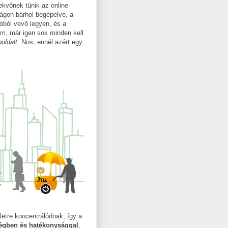
ekvőnek tűnik az online
ágon bárhol begépelve, a
tóból vevő legyen, és a
jam, már igen sok minden kell.
oldalt.
Nos, ennél azért egy
letre koncentrálódnak, így a
ségben és hatékonysággal
,