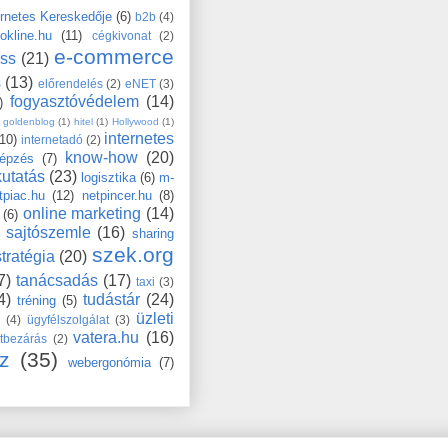
ernetes Kereskedője
(6)
b2b
(4)
okline.hu
(11)
cégkivonat
(2)
e-commerce
ess
(21)
s
(13)
előrendelés
(2)
eNET
(3)
fogyasztóvédelem
(14)
)
goldenblog
(1)
hitel
(1)
Hollywood
(1)
internetes
(10)
internetadó
(2)
know-how
(20)
épzés
(7)
kutatás
(23)
logisztika
(6)
m-
tpiac.hu
(12)
netpincer.hu
(8)
online marketing
(14)
(6)
sajtószemle
(16)
sharing
szek.org
stratégia
(20)
7)
tanácsadás
(17)
taxi
(3)
4)
tudástár
(24)
tréning
(5)
üzleti
s
(4)
ügyfélszolgálat
(3)
vatera.hu
(16)
tbezárás
(2)
z
(35)
webergonómia
(7)