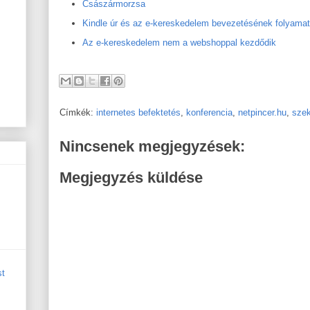
Császármorzsa
Kindle úr és az e-kereskedelem bevezetésének folyama
Az e-kereskedelem nem a webshoppal kezdődik
Címkék:
internetes befektetés
,
konferencia
,
netpincer.hu
,
szek
Nincsenek megjegyzések:
Megjegyzés küldése
st