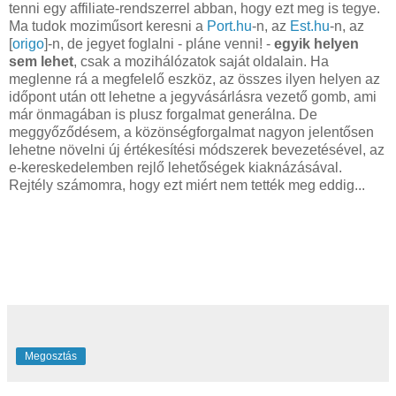
tenni egy affiliate-rendszerrel abban, hogy ezt meg is tegye.
Ma tudok moziműsort keresni a
Port.hu
-n, az
Est.hu
-n, az
[
origo
]-n, de jegyet foglalni - pláne venni! -
egyik helyen
sem lehet
, csak a mozihálózatok saját oldalain. Ha
meglenne rá a megfelelő eszköz, az összes ilyen helyen az
időpont után ott lehetne a jegyvásárlásra vezető gomb, ami
már önmagában is plusz forgalmat generálna. De
meggyőződésem, a közönségforgalmat nagyon jelentősen
lehetne növelni új értékesítési módszerek bevezetésével, az
e-kereskedelemben rejlő lehetőségek kiaknázásával.
Rejtély számomra, hogy ezt miért nem tették meg eddig...
Megosztás