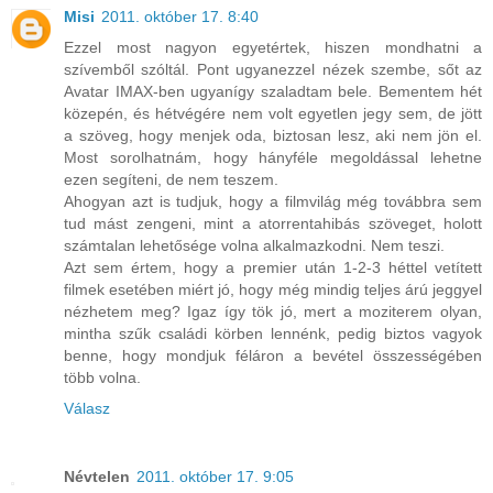
Misi
2011. október 17. 8:40
Ezzel most nagyon egyetértek, hiszen mondhatni a
szívemből szóltál. Pont ugyanezzel nézek szembe, sőt az
Avatar IMAX-ben ugyanígy szaladtam bele. Bementem hét
közepén, és hétvégére nem volt egyetlen jegy sem, de jött
a szöveg, hogy menjek oda, biztosan lesz, aki nem jön el.
Most sorolhatnám, hogy hányféle megoldással lehetne
ezen segíteni, de nem teszem.
Ahogyan azt is tudjuk, hogy a filmvilág még továbbra sem
tud mást zengeni, mint a atorrentahibás szöveget, holott
számtalan lehetősége volna alkalmazkodni. Nem teszi.
Azt sem értem, hogy a premier után 1-2-3 héttel vetített
filmek esetében miért jó, hogy még mindig teljes árú jeggyel
nézhetem meg? Igaz így tök jó, mert a moziterem olyan,
mintha szűk családi körben lennénk, pedig biztos vagyok
benne, hogy mondjuk féláron a bevétel összességében
több volna.
Válasz
Névtelen
2011. október 17. 9:05