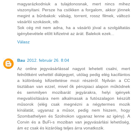
magyarázkodniuk a tulajdonosnak, mert nincs mihez
viszonyítani. Persze ha csökken a forgalom, akkor jönnek
megint a bűnbakok: válság, torrent, rossz filmek, változó
vásárlói szokások, stb.
Sok cég mit nem adna, ha a vásárló jóval a szolgáltatás
igénybevétele előtt kifizetné az árát. Balekok ezek...
Válasz
Bau
2012. február 26. 8:04
Az online jegyvásárlással nagyot lehetett csalni, mert
felnőttként vehettél diákjegyet, utólag pedig elég kacifántos
a különbség kifizettetése mozi részéről. Nyilván a CC
tisztában van ezzel, mivel ők pénzpiaci alapon működnek
és semmilyen mozibarát jegyárakra, helyi igények
megvalósítására nem alkalmasak a futószalagon készült
műsorok (elég csak megnézni a négytermes mozik
kínálatát, ugyanaz a műsor, pedig nem hiszem, hogy
Szombathelyen és Szolnokon ugyanaz lenne az igény). A
Corvin és a BuFi-s moziban van jegyvásárlási lehetőség,
ám ez csak és kizárólag teljes árra vonatkozik.