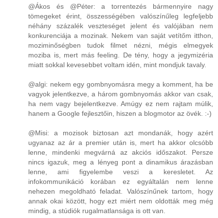
@Ákos és @Péter: a torrentezés bármennyire nagy
tömegeket érint, összességében valószínűleg legfeljebb
néhány százalék veszteséget jelent és valójában nem
konkurenciája a mozinak. Nekem van saját vetítőm itthon,
moziminőségben tudok filmet nézni, mégis elmegyek
moziba is, mert más feeling. De tény, hogy a jegymizéria
miatt sokkal kevesebbet voltam idén, mint mondjuk tavaly.
@algi: nekem egy gombnyomásra megy a komment, ha be
vagyok jelentkezve, a három gombnyomás akkor van csak,
ha nem vagy bejelentkezve. Amúgy ez nem rajtam múlik,
hanem a Google fejlesztőin, hiszen a blogmotor az övék. :-)
@Misi: a mozisok biztosan azt mondanák, hogy azért
ugyanaz az ár a premier után is, mert ha akkor olcsóbb
lenne, mindenki megvárná az akciós időszakot. Persze
nincs igazuk, meg a lényeg pont a dinamikus árazásban
lenne, ami figyelembe veszi a keresletet. Az
infokommunikáció korában ez egyáltalán nem lenne
nehezen megoldható feladat. Valószínűnek tartom, hogy
annak okai között, hogy ezt miért nem oldották meg még
mindig, a stúdiók rugalmatlansága is ott van.