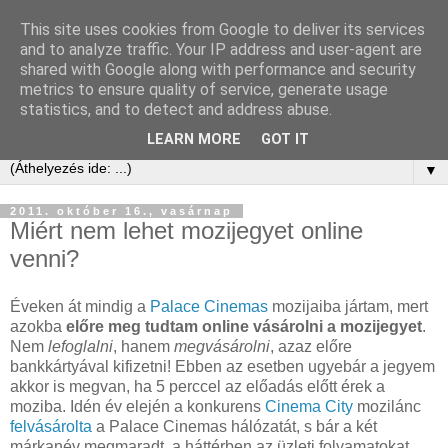
This site uses cookies from Google to deliver its services
Kis Ervin Egon | e-ker blog
and to analyze traffic. Your IP address and user-agent are
shared with Google along with performance and security
metrics to ensure quality of service, generate usage
Elektronikus kereskedelem tanácsadás és blog -
statistics, and to detect and address abuse.
laikusoknak, kezdőknek, érdeklődőknek és profiknak
LEARN MORE
GOT IT
▼
2011. október 16., vasárnap
Miért nem lehet mozijegyet online
venni?
Éveken át mindig a
Palace Cinemas
mozijaiba jártam, mert
azokba
előre meg tudtam online vásárolni a mozijegyet
.
Nem
lefoglalni
, hanem
megvásárolni
, azaz előre
bankkártyával kifizetni! Ebben az esetben ugyebár a jegyem
akkor is megvan, ha 5 perccel az előadás előtt érek a
moziba. Idén év elején a konkurens
Cinema City
mozilánc
felvásárolta
a Palace Cinemas hálózatát, s bár a két
márkanév megmaradt, a háttérben az üzleti folyamatokat