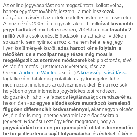
Az online jegyvásárlást nem megszüntetni kellett volna,
hanem egyrészt továbbfejleszteni a mobileszközök
irányába, másrészt az üzleti modellen is lenne mit csiszolni.
A mozinézők 2005. óta fogynak: akkor
1 millióval kevesebb
jegyet adtak el
, mint előző évben, 2008-ban már
további 2
millió
volt a csökkenés. Előadások maradnak el, vidéken
sokszor ki sem nyitnak a mozik, ha nem kel el elég jegy.
Ilyen körülmények között
ádáz harcot kéne folytatni a
nézőkért, de a moziipar nagy része még most is
megelégszik az ezeréves módszerekkel
: plakátozás, tévé-
és rádióhirdetés. (Tisztelet a kivételnek, lásd az
Odeon
Audience Wanted
akcióit.) A
közösségi vásárlással
foglalkozó oldalak megmutatták: nagy tömegeket lehet
megmozgatni jelentős árkedvezményekkel. Én a mozisok
helyében olyan internetes jegyértékesítési rendszert
dolgoznék ki, ahol - a fapados légitársaságok rendszeréhez
hasonlóan -
az egyes előadásokra mutatkozó kereslettől
függően differenciált kedvezménnyel
, akár nagyon olcsón
és jó előre is meg lehetne vásárolni az előadásokra a
jegyeket. Ráadásul ezt úgy kéne megoldani, hogy
a
jegyvásárlást minden programajánló oldal is könnyedén
be tudja illeszteni a saját folyamataiba
, és érdekeltté kéne