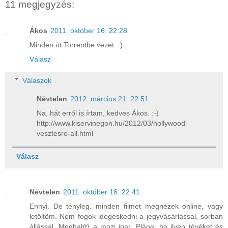
11 megjegyzés:
Ákos
2011. október 16. 22:28
Minden út Torrentbe vezet. :)
Válasz
Válaszok
Névtelen
2012. március 21. 22:51
Na, hát erről is írtam, kedves Ákos. :-)
http://www.kiservinegon.hu/2012/03/hollywood-
vesztesre-all.html
Válasz
Névtelen
2011. október 16. 22:41
Ennyi. De tényleg. minden filmet megnézek online, vagy
letöltöm. Nem fogok idegeskedni a jegyvásárlással, sorban
állással. Meghal(t) a mozi ipar. Pláne, ha ilyen tévéket és