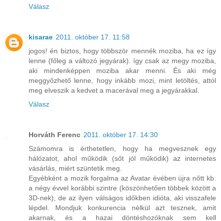
Válasz
kisarae
2011. október 17. 11:58
jogos! én biztos, hogy többször mennék moziba, ha ez így
lenne (főleg a változó jegyárak). így csak az megy moziba,
aki mindenképpen moziba akar menni. És aki még
meggyőzhető lenne, hogy inkább mozi, mint letöltés, attól
meg elveszik a kedvet a macerával meg a jegyárakkal.
Válasz
Horváth Ferenc
2011. október 17. 14:30
Számomra is érthetetlen, hogy ha megvesznek egy
hálózatot, ahol működik (sőt jól működik) az internetes
vásárlás, miért szüntetik meg.
Egyébként a mozik forgalma az Avatar évében újra nőtt kb.
a négy évvel korábbi szintre (köszönhetően többek között a
3D-nek), de az ilyen válságos időkben idióta, aki visszafele
lépdel. Mondjuk konkurencia nélkül azt tesznek, amit
akarnak, és a hazai döntéshozóknak sem kell