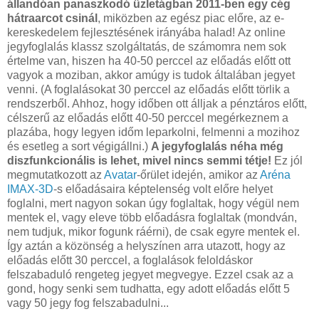
állandóan panaszkodó üzletágban 2011-ben egy cég
hátraarcot csinál
, miközben az egész piac előre, az e-
kereskedelem fejlesztésének irányába halad! Az online
jegyfoglalás klassz szolgáltatás, de számomra nem sok
értelme van, hiszen ha 40-50 perccel az előadás előtt ott
vagyok a moziban, akkor amúgy is tudok általában jegyet
venni. (A foglalásokat 30 perccel az előadás előtt törlik a
rendszerből. Ahhoz, hogy időben ott álljak a pénztáros előtt,
célszerű az előadás előtt 40-50 perccel megérkeznem a
plazába, hogy legyen időm leparkolni, felmenni a mozihoz
és esetleg a sort végigállni.)
A jegyfoglalás néha még
diszfunkcionális is lehet, mivel nincs semmi tétje!
Ez jól
megmutatkozott az
Avatar
-őrület idején, amikor az
Aréna
IMAX-3D
-s előadásaira képtelenség volt előre helyet
foglalni, mert nagyon sokan úgy foglaltak, hogy végül nem
mentek el, vagy eleve több előadásra foglaltak (mondván,
nem tudjuk, mikor fogunk ráérni), de csak egyre mentek el.
Így aztán a közönség a helyszínen arra utazott, hogy az
előadás előtt 30 perccel, a foglalások feloldáskor
felszabaduló rengeteg jegyet megvegye. Ezzel csak az a
gond, hogy senki sem tudhatta, egy adott előadás előtt 5
vagy 50 jegy fog felszabadulni...