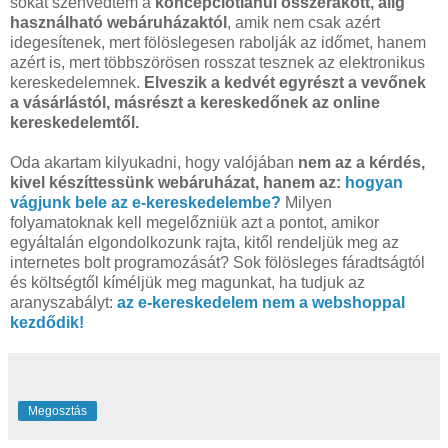
sokat szenvedtem a
koncepciótlanul összerakott, alig
használható webáruházaktól
, amik nem csak azért
idegesítenek, mert fölöslegesen rabolják az időmet, hanem
azért is, mert többszörösen rosszat tesznek az elektronikus
kereskedelemnek.
Elveszik a kedvét egyrészt a vevőnek
a vásárlástól, másrészt a kereskedőnek az online
kereskedelemtől.
Oda akartam kilyukadni, hogy valójában
nem az a kérdés,
kivel készíttessünk webáruházat, hanem az:
hogyan
vágjunk bele az e-kereskedelembe?
Milyen
folyamatoknak kell megelőzniük azt a pontot, amikor
egyáltalán elgondolkozunk rajta, kitől rendeljük meg az
internetes bolt programozását? Sok fölösleges fáradtságtól
és költségtől kíméljük meg magunkat, ha tudjuk az
aranyszabályt:
az e-kereskedelem nem a webshoppal
kezdődik!
Megosztás