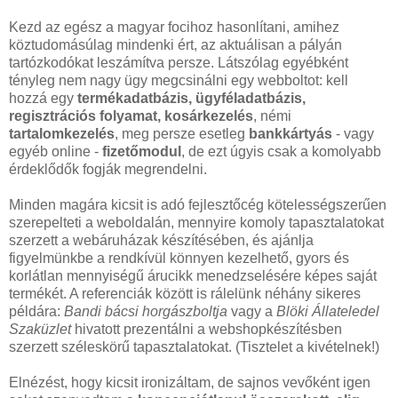
Kezd az egész a magyar focihoz hasonlítani, amihez
köztudomásúlag mindenki ért, az aktuálisan a pályán
tartózkodókat leszámítva persze. Látszólag egyébként
tényleg nem nagy ügy megcsinálni egy webboltot: kell
hozzá egy
termékadatbázis, ügyféladatbázis,
regisztrációs folyamat, kosárkezelés
, némi
tartalomkezelés
, meg persze esetleg
bankkártyás
- vagy
egyéb online -
fizetőmodul
, de ezt úgyis csak a komolyabb
érdeklődők fogják megrendelni.
Minden magára kicsit is adó fejlesztőcég kötelességszerűen
szerepelteti a weboldalán, mennyire komoly tapasztalatokat
szerzett a webáruházak készítésében, és ajánlja
figyelmünkbe a rendkívül könnyen kezelhető, gyors és
korlátlan mennyiségű árucikk menedzselésére képes saját
termékét. A referenciák között is rálelünk néhány sikeres
példára:
Bandi bácsi horgászboltja
vagy a
Blöki Állateledel
Szaküzlet
hivatott prezentálni a webshopkészítésben
szerzett széleskörű tapasztalatokat. (Tisztelet a kivételnek!)
Elnézést, hogy kicsit ironizáltam, de sajnos vevőként igen