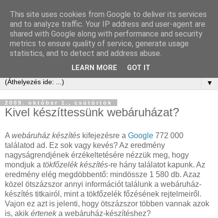
This site uses cookies from Google to deliver its services
Kis Ervin Egon | e-ker blog
and to analyze traffic. Your IP address and user-agent are
shared with Google along with performance and security
metrics to ensure quality of service, generate usage
Elektronikus kereskedelem tanácsadás és blog -
statistics, and to detect and address abuse.
laikusoknak, kezdőknek, érdeklődőknek és profiknak
LEARN MORE
GOT IT
▼
2009. október 1., csütörtök
Kivel készíttessünk webáruházat?
A
webáruház készítés
kifejezésre a
Google
772 000
találatod ad. Ez sok vagy kevés? Az eredmény
nagyságrendjének érzékeltetésére nézzük meg, hogy
mondjuk a
tökfőzelék készítés
-re hány találatot kapunk. Az
eredmény elég megdöbbentő: mindössze 1 580 db. Azaz
közel ötszázszor annyi információt találunk a webáruház-
készítés titkairól, mint a tökfőzelék főzésének rejtelmeiről.
Vajon ez azt is jelenti, hogy ötszázszor többen vannak azok
is, akik
értenek
a webáruház-készítéshez?