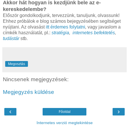
Akkor hát hogyan is kezdjünk bele az e-
kereskedelembe?
Először gondolkodjunk, tervezzünk, tanuljunk, olvassunk!
Ehhez próbálok e blog számos bejegyzésében segítséget
nyújtani. Az olvasást
itt érdemes folytatni
,
vagy javaslom a
címkék használatát, pl.:
stratégia
,
internetes befektetés
,
tudástár
stb.
Megosztás
Nincsenek megjegyzések:
Megjegyzés küldése
‹
›
Főoldal
Internetes verzió megtekintése