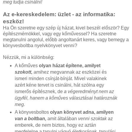
meg tudja csinálni!
Az e-kereskedelem: üzlet - az informatika:
eszköz!
Ha Ön szeretne egy szép új házat, kivel beszél először? Egy
építészmérnökkel, vagy egy kőművessel? Ha szeretne
megtanulni angolul, előbb angoltanárt keres, vagy bemegy a
könyvesboltba nyelvkönyvet venni?
Nézzük, mi a különbség:
A kőműves
olyan házat építene, amilyet
szokott,
amihez megvannak az eszközei és
ismeri minden csínját-bínját. Mivel valakinek
azért kéne tervet is csinálni, hát szólna egy
ismerős építésznek, de
a végeredményt nem az
ügyfél, hanem a kőműves választásai határoznák
meg.
A könyvesboltos
olyan könyvet adna, amilyen
van a boltban,
amit általában
venni szoktak
az
emberek, de nem biztos, hogy ez aztán
megfelelne a tanulni vágyó
életkorának, tanulási