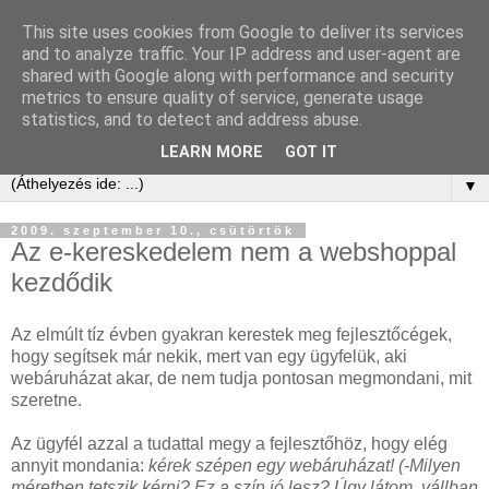
This site uses cookies from Google to deliver its services
Kis Ervin Egon | e-ker blog
and to analyze traffic. Your IP address and user-agent are
shared with Google along with performance and security
metrics to ensure quality of service, generate usage
Elektronikus kereskedelem tanácsadás és blog -
statistics, and to detect and address abuse.
laikusoknak, kezdőknek, érdeklődőknek és profiknak
LEARN MORE
GOT IT
▼
2009. szeptember 10., csütörtök
Az e-kereskedelem nem a webshoppal
kezdődik
Az elmúlt tíz évben gyakran kerestek meg fejlesztőcégek,
hogy segítsek már nekik, mert van egy ügyfelük, aki
webáruházat akar, de nem tudja pontosan megmondani, mit
szeretne.
Az ügyfél azzal a tudattal megy a fejlesztőhöz, hogy elég
annyit mondania:
kérek szépen egy webáruházat! (-Milyen
méretben tetszik kérni? Ez a szín jó lesz? Úgy látom, vállban