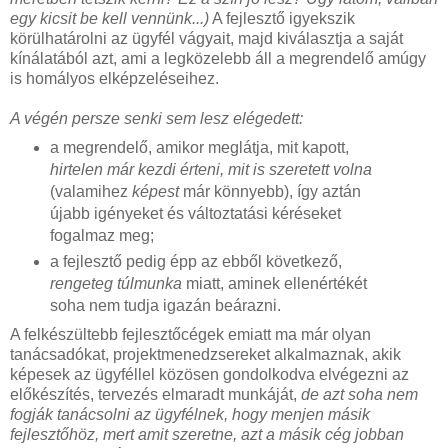
egy kicsit be kell vennünk...)
A fejlesztő igyekszik
körülhatárolni az ügyfél vágyait, majd kiválasztja a saját
kínálatából azt, ami a legközelebb áll a megrendelő amúgy
is homályos elképzeléseihez.
A végén persze senki sem lesz elégedett:
a megrendelő, amikor meglátja, mit kapott,
hirtelen már kezdi érteni, mit is szeretett volna
(valamihez
képest
már könnyebb), így aztán
újabb igényeket és változtatási kéréseket
fogalmaz meg;
a fejlesztő pedig épp az ebből következő,
rengeteg túlmunka
miatt, aminek ellenértékét
soha nem tudja igazán beárazni.
A felkészültebb fejlesztőcégek emiatt ma már olyan
tanácsadókat, projektmenedzsereket alkalmaznak, akik
képesek az ügyféllel közösen gondolkodva elvégezni az
előkészítés, tervezés elmaradt munkáját,
de azt soha nem
fogják tanácsolni az ügyfélnek, hogy menjen másik
fejlesztőhöz, mert amit szeretne, azt a másik cég jobban