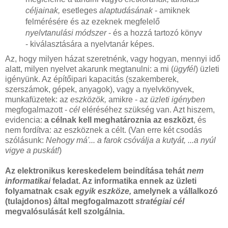
céljainak,
esetleges
alaptudásának
- amiknek
felmérésére és az ezeknek megfelelő
nyelvtanulási módszer
- és a hozzá tartozó könyv
- kiválasztására a nyelvtanár képes.
Az, hogy milyen házat szeretnénk, vagy hogyan, mennyi idő
alatt, milyen nyelvet akarunk megtanulni: a mi (
ügyfél
) üzleti
igényünk. Az építőipari kapacitás (szakemberek,
szerszámok, gépek, anyagok), vagy a nyelvkönyvek,
munkafüzetek: az
eszközök,
amikre - az
üzleti igényben
megfogalmazott -
cél
eléréséhez szükség van. Azt hiszem,
evidencia:
a célnak kell meghatároznia az eszközt
, és
nem fordítva: az eszköznek a célt. (Van erre két csodás
szólásunk:
Nehogy má'... a farok csóválja a kutyát, ...a nyúl
vigye a puskát!
)
Az elektronikus kereskedelem beindítása tehát
nem
informatikai
feladat. Az informatika ennek az üzleti
folyamatnak csak
egyik eszköze,
amelynek a vállalkozó
(tulajdonos) által megfogalmazott
stratégiai cél
megvalósulását kell szolgálnia.