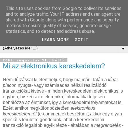
This site uses cookies from Google to deliver its services
Kis Ervin Egon | e-ker blog
and to analyze traffic. Your IP address and user-agent are
shared with Google along with performance and security
metrics to ensure quality of service, generate usage
Elektronikus kereskedelem tanácsadás és blog -
statistics, and to detect and address abuse.
laikusoknak, kezdőknek, érdeklődőknek és profiknak
LEARN MORE
GOT IT
▼
2009. augusztus 31., hétfő
Mi az elektronikus kereskedelem?
Némi túlzással kijelenthetjük, hogy ma már - talán a
kínai
piacon
nyugta- vagy számlaadás nélkül realizálódó
tranzakciókat kivéve - minden kereskedelem elektronikus is
egyben, hiszen az elektronika, informatika teljesen
behálózza az életünket, így a kereskedelmi folyamatokat is.
Ezért amikor megkülönböztetően
elektronikus
kereskedelemről
(e-commerce) beszélünk, akkor egy olyan
speciális területre gondolunk, ahol a kereskedelmi
tranzakció legalább egyik része - általában a
megrendelés
-