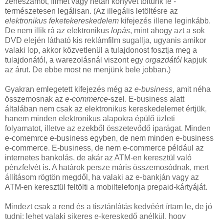
zeneszámot, filmet vagy netán könyvet töltünk le -
természetesen legálisan. (Az illegális letöltésre az
elektronikus feketekereskedelem
kifejezés illene leginkább.
De nem illik rá az elektronikus
lopás
, mint ahogy azt a sok
DVD elején látható kis reklámfilm sugallja, ugyanis amikor
valaki lop, akkor közvetlenül a tulajdonost fosztja meg a
tulajdonától, a warezolásnál viszont egy
orgazdától
kapjuk
az árut. De ebbe most ne menjünk bele jobban.)
Gyakran emlegetett kifejezés még az
e-business,
amit néha
összemosnak az
e-commerce
-szel. E-business alatt
általában nem csak az elektronikus kereskedelemet értjük,
hanem minden elektronikus alapokra épülő üzleti
folyamatot, illetve az ezekből összetevődő iparágat. Minden
e-comemrce e-business egyben, de nem minden e-business
e-commerce. E-business, de nem e-commerce például az
internetes bankolás, de akár az ATM-en keresztül való
pénzfelvét is. A határok persze máris összemosódnak, mert
állításom rögtön megdől, ha valaki az e-bankján vagy az
ATM-en keresztül feltölti a mobiltelefonja prepaid-kártyáját.
Mindezt csak a rend és a tisztánlátás kedvéért írtam le, de jó
tudni: lehet valaki sikeres e-kereskedő anélkül, hogy