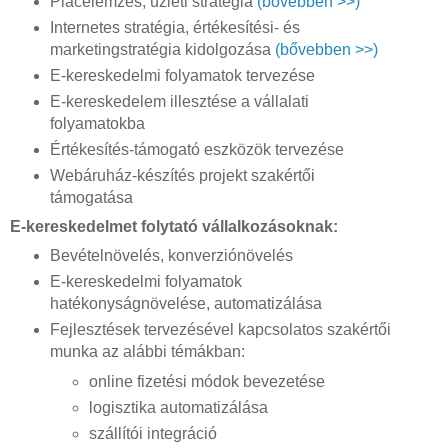
Piacelemzés, üzleti stratégia
(bővebben >>)
Internetes stratégia, értékesítési- és
marketingstratégia kidolgozása
(bővebben >>)
E-kereskedelmi folyamatok tervezése
E-kereskedelem illesztése a vállalati
folyamatokba
Értékesítés-támogató eszközök tervezése
Webáruház-készítés projekt szakértői
támogatása
E-kereskedelmet folytató vállalkozásoknak:
Bevételnövelés, konverziónövelés
E-kereskedelmi folyamatok
hatékonyságnövelése, automatizálása
Fejlesztések tervezésével kapcsolatos szakértői
munka az alábbi témákban:
online fizetési módok bevezetése
logisztika automatizálása
szállítói integráció