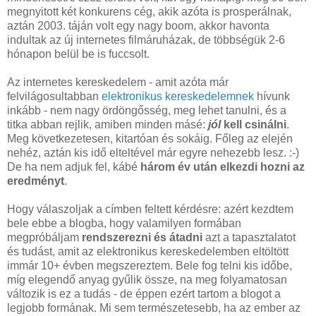
megnyitott két konkurens cég, akik azóta is prosperálnak,
aztán 2003. táján volt egy nagy boom, akkor havonta
indultak az új internetes filmáruházak, de többségük 2-6
hónapon belül be is fuccsolt.
Az internetes kereskedelem - amit azóta már
felvilágosultabban
elektronikus kereskedelemnek
hívunk
inkább - nem nagy ördöngősség, meg lehet tanulni, és a
titka abban rejlik, amiben minden másé:
jól
kell csinálni
.
Meg következetesen, kitartóan és sokáig. Főleg az elején
nehéz, aztán kis idő elteltével már egyre nehezebb lesz. :-)
De ha nem adjuk fel, kábé
három év után elkezdi hozni az
eredményt
.
Hogy válaszoljak a címben feltett kérdésre: azért kezdtem
bele ebbe a blogba, hogy valamilyen formában
megpróbáljam
rendszerezni és átadni
azt a tapasztalatot
és tudást, amit az elektronikus kereskedelemben eltöltött
immár 10+ évben megszereztem. Bele fog telni kis időbe,
míg elegendő anyag gyűlik össze, na meg folyamatosan
változik is ez a tudás - de éppen ezért tartom a blogot a
legjobb formának. Mi sem természetesebb, ha az ember az