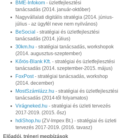
BME-Infokom
- üzletfejlesztési
tanácsadás (2014. január-október)
Nagyvállalati digitális stratégia (2014. június-
július - az ügyfél neve nem nyilvános)
BeSocial
- stratégiai és üzletfejlesztési
tanácsadás (2014. július)
30km.hu
- stratégiai tanácsadás, workshopok
(2014. augusztus-szeptember)
Kőrös-Blank Kft.
- stratégiai és üzletfejlesztési
tanácsadás (2014. szeptember-2015. május)
FoxPost
- stratégiai tanácsadás, workshop
(2014. december)
MostSzámlázz.hu
- stratégiai és üzletfejlesztési
tanácsadás (2014-től folyamatos)
Virágneked.hu
- stratégiai és üzleti tervezés
2017-2019. (2015. ősz)
hdiShop.hu
(ZV-Impex Bt.) - stratégiai és üzleti
tervezés 2017-2019. (2016. tavasz)
Előadói, tréneri megbízások