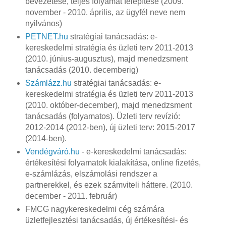
bevezetése, teljes folyamat felépítése (2009.
november - 2010. április, az ügyfél neve nem
nyilvános)
PETNET.hu
stratégiai tanácsadás: e-
kereskedelmi stratégia és üzleti terv 2011-2013
(2010. június-augusztus), majd menedzsment
tanácsadás (2010. decemberig)
Számlázz.hu
stratégiai tanácsadás: e-
kereskedelmi stratégia és üzleti terv 2011-2013
(2010. október-december), majd menedzsment
tanácsadás (folyamatos). Üzleti terv revízió:
2012-2014 (2012-ben), új üzleti terv: 2015-2017
(2014-ben).
Vendégváró.hu
- e-kereskedelmi tanácsadás:
értékesítési folyamatok kialakítása, online fizetés,
e-számlázás, elszámolási rendszer a
partnerekkel, és ezek számviteli háttere. (2010.
december - 2011. február)
FMCG nagykereskedelmi cég számára
üzletfejlesztési tanácsadás, új értékesítési- és