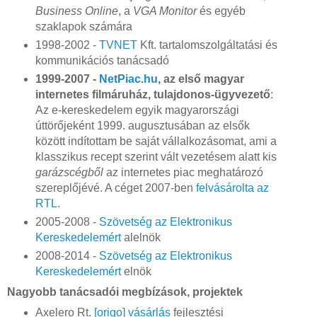
Business Online
, a
VGA Monitor
és egyéb
szaklapok számára
1998-2002 -
TVNET
Kft. tartalomszolgáltatási és
kommunikációs tanácsadó
1999-2007 -
NetPiac.hu
, az első magyar
internetes filmáruház, tulajdonos-ügyvezető
:
Az e-kereskedelem egyik magyarországi
úttörőjeként 1999. augusztusában az elsők
között indítottam be saját vállalkozásomat, ami a
klasszikus recept szerint vált vezetésem alatt kis
garázscégből
az internetes piac meghatározó
szereplőjévé. A céget 2007-ben
felvásárolta az
RTL
.
2005-2008 -
Szövetség az Elektronikus
Kereskedelemért
alelnök
2008-2014 -
Szövetség az Elektronikus
Kereskedelemért
elnök
Nagyobb tanácsadói megbízások, projektek
Axelero Rt.
[origo] vásárlás
fejlesztési