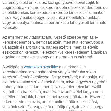
valamely elektronikus eszköz igénybevételével zajlik le.
Leginkább az internetes kereskedelmet szokás ideérteni, de
az elektronikus kereskedelem körébe tartozik az is, amikor
mozi- vagy parkolójegyet veszünk a mobiltelefonunkkal,
vagy autópálya-matricát a benzinkútra kihelyezett terminálon
keresztül.
Az internetnek vitathatatlanul vezető szerepe van az e-
kereskedelemben, nemcsak azért, mert itt a legnagyobb a
választék és a forgalom, hanem azért is, mert az egyéb
eszközökön keresztüli elektronikus kereskedelem általában
egyúttal internetes is, vagy az interneten is elérhető.
A wikipédia
vonatkozó szócikke
az elektronikus
kereskedelmet a webshopokon vagy webáruházakon
keresztüli áruértékesítéssel (vagy cserével) azonosítja, de
ezt indokolatlan szűkítésnek érzem, mivel egyrészt ugyebár
- ahogy már fent írtam - nem csak az interneten keresztül
zajlódhat a tranzakció, másrészt az adásvétel tárgya nem
feltétlenül árucikk, hanem lehet az szolgáltatás is. Eszerint
e-kereskedelem az is, amikor online kötünk biztosítást,
veszünk színház- vagy akár repülőjegyet, de az is, ha egy