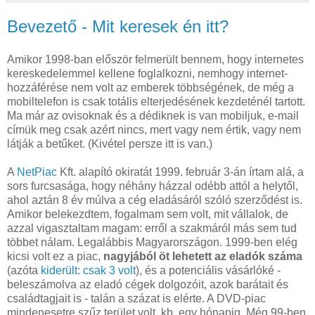
Bevezető - Mit keresek én itt?
Amikor 1998-ban először felmerült bennem, hogy internetes
kereskedelemmel kellene foglalkozni, nemhogy internet-
hozzáférése nem volt az emberek többségének, de még a
mobiltelefon is csak totális elterjedésének kezdeténél tartott.
Ma már az ovisoknak és a dédiknek is van mobiljuk, e-mail
címük meg csak azért nincs, mert vagy nem értik, vagy nem
látják a betűket. (Kivétel persze itt is van.)
A
NetPiac
Kft. alapító okiratát 1999. február 3-án írtam alá, a
sors furcsasága, hogy néhány házzal odébb attól a helytől,
ahol aztán 8 év múlva a cég eladásáról szóló szerződést is.
Amikor belekezdtem, fogalmam sem volt, mit vállalok, de
azzal vigasztaltam magam: erről a szakmáról más sem tud
többet nálam. Legalábbis Magyarországon. 1999-ben elég
kicsi volt ez a piac,
nagyjából öt lehetett az eladók száma
(azóta
kiderült: csak 3 volt
), és a potenciális vásárlóké -
beleszámolva az eladó cégek dolgozóit, azok barátait és
családtagjait is - talán a százat is elérte. A DVD-piac
mindenesetre szűz terület volt, kb. egy hónapig. Még 99-ben