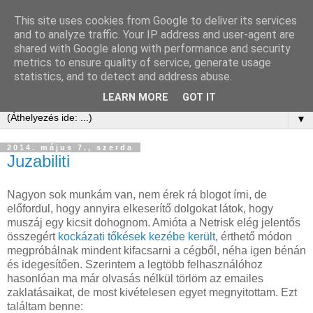
This site uses cookies from Google to deliver its services
Kis Ervin Egon | e-ker blog
and to analyze traffic. Your IP address and user-agent are
shared with Google along with performance and security
metrics to ensure quality of service, generate usage
Elektronikus kereskedelem tanácsadás és blog -
statistics, and to detect and address abuse.
laikusoknak, kezdőknek, érdeklődőknek és profiknak
LEARN MORE
GOT IT
▼
2014. május 7., szerda
Juzabiliti
Nagyon sok munkám van, nem érek rá blogot írni, de
előfordul, hogy annyira elkeserítő dolgokat látok, hogy
muszáj egy kicsit dohognom. Amióta a Netrisk elég jelentős
összegért
kockázati tőkések kezébe került
, érthető módon
megpróbálnak mindent kifacsarni a cégből, néha igen bénán
és idegesítően. Szerintem a legtöbb felhasználóhoz
hasonlóan ma már olvasás nélkül törlöm az emailes
zaklatásaikat, de most kivételesen egyet megnyitottam. Ezt
találtam benne: