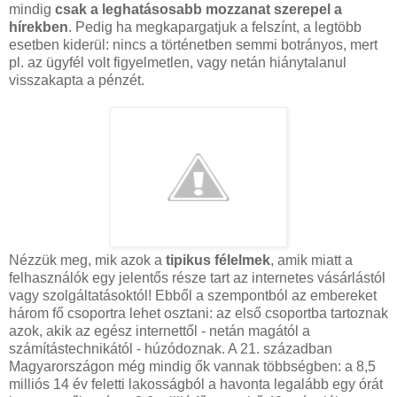
mindig
csak a leghatásosabb mozzanat szerepel a
hírekben
. Pedig ha megkapargatjuk a felszínt, a legtöbb
esetben kiderül: nincs a történetben semmi botrányos, mert
pl. az ügyfél volt figyelmetlen, vagy netán hiánytalanul
visszakapta a pénzét.
Nézzük meg, mik azok a
tipikus félelmek
, amik miatt a
felhasználók egy jelentős része tart az internetes vásárlástól
vagy szolgáltatásoktól! Ebből a szempontból az embereket
három fő csoportra lehet osztani: az első csoportba tartoznak
azok, akik az egész internettől - netán magától a
számítástechnikától - húzódoznak. A 21. században
Magyarországon még mindig ők vannak többségben: a 8,5
milliós 14 év feletti lakosságból a havonta legalább egy órát