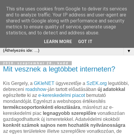
This site uses cookies from Google to deliver its services
Kis Ervin Egon | e-ker blog
and to analyze traffic. Your IP address and user-agent are
shared with Google along with performance and security
metrics to ensure quality of service, generate usage
Elektronikus kereskedelem tanácsadás és blog -
statistics, and to detect and address abuse.
laikusoknak, kezdőknek, érdeklődőknek és profiknak
LEARN MORE
GOT IT
▼
2010. szeptember 28., kedd
Mit vesznek a legtöbbet interneten?
Kis Gergely, a
GKIeNET
ügyvezetője a
SzEK.org
legutóbbi,
debreceni
roadshow
-ján tartott előadásában
új adatokkal
egészítette ki az
e-kereskedelmi piacot
bemutató
mondandóját. Egyrészt a webshopos értékesítés
termékcsoportonkénti eloszlására
, másrészt az e-
kereskedelmi piac
legnagyobb szereplőire
vonatkozóan
gazdagodhattunk új ismeretekkel. Adatvédelmi okokból
konkrét számok sajnos nem hozhatók nyilvánosságra
az egyes területekre illetve szereplőkre vonatkozóan, de