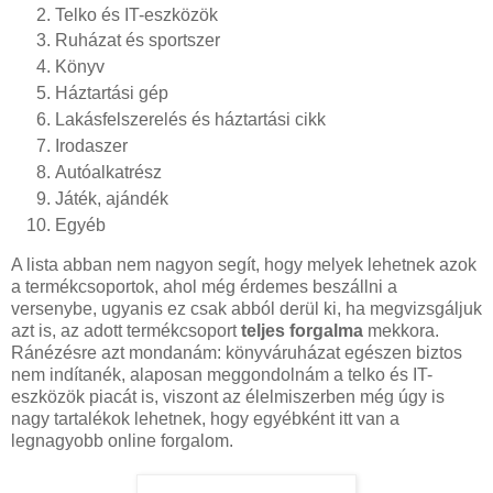
Telko és IT-eszközök
Ruházat és sportszer
Könyv
Háztartási gép
Lakásfelszerelés és háztartási cikk
Irodaszer
Autóalkatrész
Játék, ajándék
Egyéb
A lista abban nem nagyon segít, hogy melyek lehetnek azok
a termékcsoportok, ahol még érdemes beszállni a
versenybe, ugyanis ez csak abból derül ki, ha megvizsgáljuk
azt is, az adott termékcsoport
teljes forgalma
mekkora.
Ránézésre azt mondanám: könyváruházat egészen biztos
nem indítanék, alaposan meggondolnám a telko és IT-
eszközök piacát is, viszont az élelmiszerben még úgy is
nagy tartalékok lehetnek, hogy egyébként itt van a
legnagyobb online forgalom.