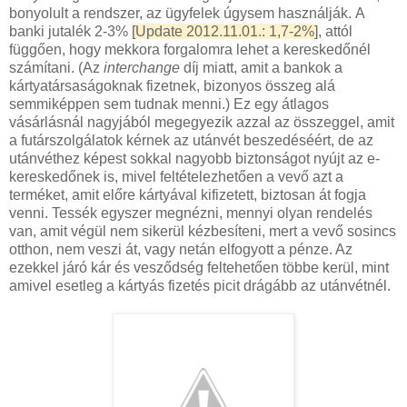
bonyolult a rendszer, az ügyfelek úgysem használják. A
banki jutalék 2-3%
[Update 2012.11.01.: 1,7-2%]
, attól
függően, hogy mekkora forgalomra lehet a kereskedőnél
számítani. (Az
interchange
díj miatt, amit a bankok a
kártyatársaságoknak fizetnek, bizonyos összeg alá
semmiképpen sem tudnak menni.) Ez egy átlagos
vásárlásnál nagyjából megegyezik azzal az összeggel, amit
a futárszolgálatok kérnek az utánvét beszedéséért, de az
utánvéthez képest sokkal nagyobb biztonságot nyújt az e-
kereskedőnek is, mivel feltételezhetően a vevő azt a
terméket, amit előre kártyával kifizetett, biztosan át fogja
venni. Tessék egyszer megnézni, mennyi olyan rendelés
van, amit végül nem sikerül kézbesíteni, mert a vevő sosincs
otthon, nem veszi át, vagy netán elfogyott a pénze. Az
ezekkel járó kár és vesződség feltehetően többe kerül, mint
amivel esetleg a kártyás fizetés picit drágább az utánvétnél.