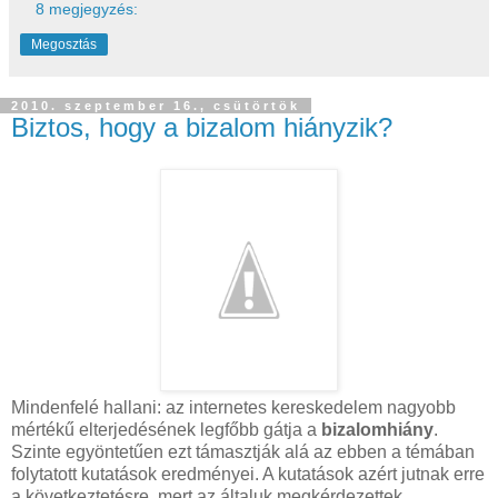
8 megjegyzés:
Megosztás
2010. szeptember 16., csütörtök
Biztos, hogy a bizalom hiányzik?
Mindenfelé hallani: az internetes kereskedelem nagyobb
mértékű elterjedésének legfőbb gátja a
bizalomhiány
.
Szinte egyöntetűen ezt támasztják alá az ebben a témában
folytatott kutatások eredményei. A kutatások azért jutnak erre
a következtetésre, mert az általuk megkérdezettek