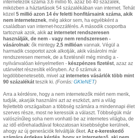
internetezők száma 3,6 millió fő, azaz bő 40 százalék,
miközben a háztartások 54 százalékában van internet. Tehát
közel
5 millió azon 14 év feletti honfitársaink száma, akik
nem interneteznek
, még akkor sem, ha egyébként a
családban van internet-hozzáférés. A második csoportba
tartoznak azok, akik
az internetet rendszeresen
használják, de nem - vagy nem rendszeresen -
vásárolnak
: ők mintegy
2,5 millióan
vannak. Végül a
harmadik csoportot azok alkotják, akik vásárolni már
rendszeresen mernek, de a fizetésnél még mindig a -
nyilvánvalóan kényelmetlen -
készpénzes fizetést
, azaz az
utánvétet részesítik előnyben. Az ő számuk a
legdöbbenetesebb, mivel a
z internetes vásárlók több mint
90 százalékát
teszik ki.
(Forrás:
GKIeNET
)
Arra a kérdésre, hogy a nem internetezők miért nem merik,
tudják, akarják használni azt az eszközt, ami a világ
fejlettebb országaiban a többség számára a mindennapi élet
szerves része, most ne keressük a választ. Többségük már
valószínűleg soha nem vonható be az internetes világba, de
az idő előrehaladtával fokozatosan kisebbségbe kerülnek,
ahogy az új generációk felváltják őket.
Az e-kereskedő
számára érdekes kérdés, hogy az internetező, aki nem