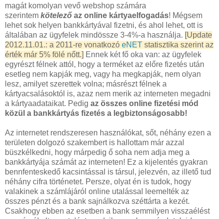
magát komolyan vevő webshop számára
szerintem
kötelező
az online kártyaelfogadás
! Mégsem
lehet sok helyen bankkártyával fizetni, és ahol lehet, ott is
általában az ügyfelek mindössze 3-4%-a használja.
[Update
2012.11.01.: a 2011-re vonatkozó
eNET
statisztika szerint az
érték már 5% fölé nőtt.]
Ennek két fő oka van: az ügyfelek
egyrészt félnek attól, hogy a terméket az előre fizetés után
esetleg nem kapják meg, vagy ha megkapják, nem olyan
lesz, amilyet szerettek volna; másrészt félnek a
kártyacsalásoktól is, azaz nem merik az interneten megadni
a kártyaadataikat. Pedig
az összes online fizetési mód
közül a bankkártyás fizetés a legbiztonságosabb!
Az internetet rendszeresen használókat, sőt, néhány ezen a
területen dolgozó szakembert is hallottam már azzal
büszkélkedni, hogy márpedig ő soha nem adja meg a
bankkártyája számát az interneten! Ez a kijelentés gyakran
bennfenteskedő kacsintással is társul, jelezvén, az illető tud
néhány cifra történetet. Persze, olyat én is tudok, hogy
valakinek a számlájáról online utalással leemelték az
összes pénzt és a bank sajnálkozva széttárta a kezét.
Csakhogy ebben az esetben a bank semmilyen visszaélést