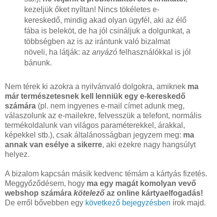
kezeljük őket nyíltan! Nincs tökéletes e-
kereskedő, mindig akad olyan ügyfél, aki az élő
fába is beleköt, de ha jól csináljuk a dolgunkat, a
többségben az is az irántunk való bizalmat
növeli, ha látják: az
anyázó
felhasználókkal is jól
bánunk.
Nem térek ki azokra a nyilvánvaló dolgokra, amiknek
ma
már természetesnek kell lenniük egy e-kereskedő
számára
(pl. nem ingyenes e-mail címet adunk meg,
válaszolunk az e-mailekre, felvesszük a telefont, normális
termékoldalunk van világos paraméterekkel, árakkal,
képekkel stb.), csak általánosságban jegyzem meg:
ma
annak van esélye a sikerre
, aki ezekre nagy hangsúlyt
helyez.
A bizalom kapcsán másik kedvenc témám a kártyás fizetés.
Meggyőződésem, hogy
ma egy magát komolyan vevő
webshop számára
kötelező
az online kártyaelfogadás!
De erről bővebben egy
következő bejegyzésben
írok majd.