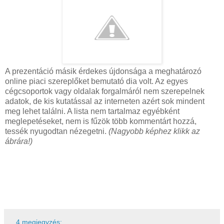
A prezentáció másik érdekes újdonsága a meghatározó
online piaci szereplőket bemutató dia volt. Az egyes
cégcsoportok vagy oldalak forgalmáról nem szerepelnek
adatok, de kis kutatással az interneten azért sok mindent
meg lehet találni. A lista nem tartalmaz egyébként
meglepetéseket, nem is fűzök több kommentárt hozzá,
tessék nyugodtan nézegetni.
(Nagyobb képhez klikk az
ábrára!)
4 megjegyzés: