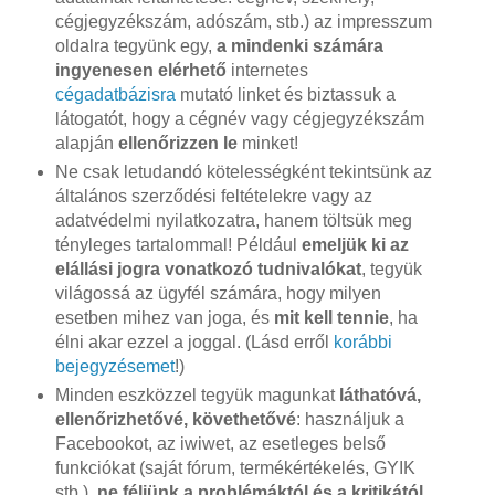
cégjegyzékszám, adószám, stb.) az impresszum
oldalra tegyünk egy,
a mindenki számára
ingyenesen elérhető
internetes
cégadatbázisra
mutató linket és biztassuk a
látogatót, hogy a cégnév vagy cégjegyzékszám
alapján
ellenőrizzen le
minket!
Ne csak letudandó kötelességként tekintsünk az
általános szerződési feltételekre vagy az
adatvédelmi nyilatkozatra, hanem töltsük meg
tényleges tartalommal! Például
emeljük ki az
elállási jogra vonatkozó tudnivalókat
, tegyük
világossá az ügyfél számára, hogy milyen
esetben mihez van joga, és
mit kell tennie
, ha
élni akar ezzel a joggal. (Lásd erről
korábbi
bejegyzésemet
!)
Minden eszközzel tegyük magunkat
láthatóvá,
ellenőrizhetővé, követhetővé
: használjuk a
Facebookot, az iwiwet, az esetleges belső
funkciókat (saját fórum, termékértékelés, GYIK
stb.),
ne féljünk a problémáktól és a kritikától
,