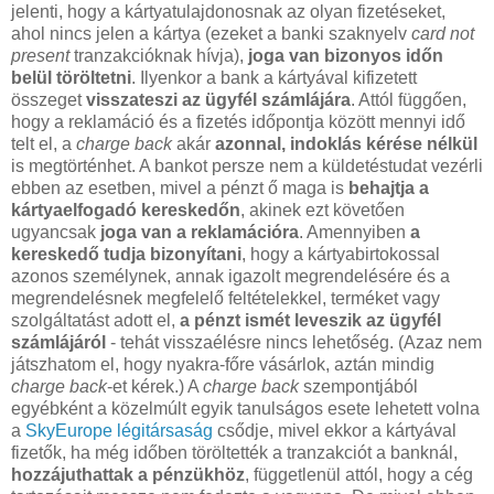
jelenti, hogy a kártyatulajdonosnak az olyan fizetéseket,
ahol nincs jelen a kártya (ezeket a banki szaknyelv
card not
present
tranzakcióknak hívja),
joga van bizonyos időn
belül töröltetni
. Ilyenkor a bank a kártyával kifizetett
összeget
visszateszi az ügyfél számlájára
. Attól függően,
hogy a reklamáció és a fizetés időpontja között mennyi idő
telt el, a
charge back
akár
azonnal, indoklás kérése nélkül
is megtörténhet. A bankot persze nem a küldetéstudat vezérli
ebben az esetben, mivel a pénzt ő maga is
behajtja a
kártyaelfogadó kereskedőn
, akinek ezt követően
ugyancsak
joga van a reklamációra
. Amennyiben
a
kereskedő tudja bizonyítani
, hogy a kártyabirtokossal
azonos személynek, annak igazolt megrendelésére és a
megrendelésnek megfelelő feltételekkel, terméket vagy
szolgáltatást adott el,
a pénzt ismét leveszik az ügyfél
számlájáról
- tehát visszaélésre nincs lehetőség. (Azaz nem
játszhatom el, hogy nyakra-főre vásárlok, aztán mindig
charge back
-et kérek.) A
charge back
szempontjából
egyébként a közelmúlt egyik tanulságos esete lehetett volna
a
SkyEurope légitársaság
csődje, mivel ekkor a kártyával
fizetők, ha még időben töröltették a tranzakciót a banknál,
hozzájuthattak a pénzükhöz
, függetlenül attól, hogy a cég