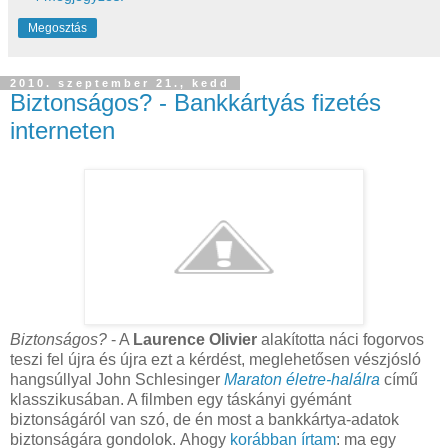
Megosztás
2010. szeptember 21., kedd
Biztonságos? - Bankkártyás fizetés
interneten
Biztonságos?
- A
Laurence Olivier
alakította náci fogorvos
teszi fel újra és újra ezt a kérdést, meglehetősen vészjósló
hangsúllyal John Schlesinger
Maraton életre-halálra
című
klasszikusában. A filmben egy táskányi gyémánt
biztonságáról van szó, de én most a bankkártya-adatok
biztonságára gondolok. Ahogy
korábban írtam
: ma egy