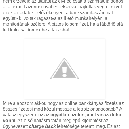
nem érzékelt: az utalást az elvileg csak a számlatulajdonos
által ismert azonosítóval és jelszóval hajtották végre, mivel
ezek az adatok - előzékenyen, a bankszámlaszámmal
együtt - ki voltak ragasztva az illető munkahelyén, a
monitorjának szélére. A biztosító sem fizet, ha a lábtörlő alá
tett kulccsal törnek be a lakásba!
Mire alapozom akkor, hogy az online bankkártyás fizetés az
összes fizetési mód közül messze a legbiztonságosabb? A
válasz egyszerű:
ez az egyetlen fizetés, amit vissza lehet
vonni
! Az első hallásra talán meglepő kijelentést az
úgynevezett
charge back
lehetősége teremti meg. Ez azt