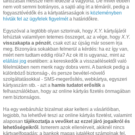
tartozásait messze nem fedezte a vagyona. De mivel ebben
nem volt semmi botrányos, a sajtó alig írt a témáról, pedig a
fogyasztóvédők és a kártyatársaságok is
közleményben
hívták fel az ügyfelek figyelmét
a határidőkre.
Egyszóval a legtöbb olyan sztorinak, hogy
X.Y.
kártyájáról
lehúztak valamilyen tetemes összeget, az a vége, hogy
X.Y.
visszakapta a pénzét
, csak ezt az újság már sosem írja
meg. Bizonyára sokakban felmerül a kérdés: ha ez így van,
miért nem tudtam eddig róla? Az ok itt is ugyanaz, mint az
elállási jog
esetében: a kereskedők a visszaélésektől való
félelmükben nem merik nagy dobra verni. A bankok pedig a
különböző biztonság-, és persze bevétel-növelő
szolgáltatásokkal - SMS-megerősítés, webkártya, egyszeri
kártyaszám stb. - azt a
hamis tudatot erősítik
a
felhasználókban, hogy az online kártyás fizetés önmagában
nem biztonságos.
Ha egy webáruház bizalmat akar kelteni a vásárlóiban,
legjobb, ha lehetővé teszi az online kártyás fizetést, valamint
alaposan
tájékoztatja a vevőket az ezzel járó jogaikról és
lehetőségeikről
. Ismerem azok ellenérveit, akiknél nincs
kártyaelfogadás: a bankok magas jutalékot számolnak fel,