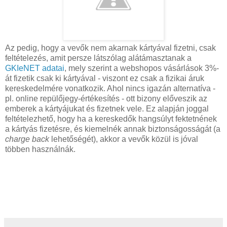
Az pedig, hogy a vevők nem akarnak kártyával fizetni, csak
feltételezés, amit persze látszólag alátámasztanak a
GKIeNET adatai
, mely szerint a webshopos vásárlások 3%-
át fizetik csak ki kártyával - viszont ez csak a fizikai áruk
kereskedelmére vonatkozik. Ahol nincs igazán alternatíva -
pl. online repülőjegy-értékesítés - ott bizony előveszik az
emberek a kártyájukat és fizetnek vele. Ez alapján joggal
feltételezhető, hogy ha a kereskedők hangsúlyt fektetnének
a kártyás fizetésre, és kiemelnék annak biztonságosságát (a
charge back
lehetőségét), akkor a vevők közül is jóval
többen használnák.