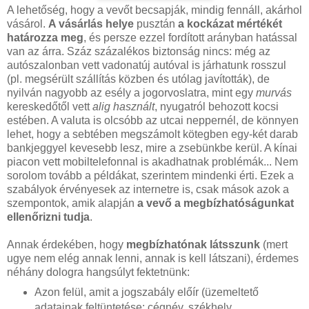
A lehetőség, hogy a vevőt becsapják, mindig fennáll, akárhol
vásárol.
A vásárlás helye
pusztán
a kockázat mértékét
határozza meg
, és persze ezzel fordított arányban hatással
van az árra. Száz százalékos biztonság nincs: még az
autószalonban vett vadonatúj autóval is járhatunk rosszul
(pl. megsérült szállítás közben és utólag javították), de
nyilván nagyobb az esély a jogorvoslatra, mint egy
murvás
kereskedőtől vett
alig használt
, nyugatról behozott kocsi
estében. A valuta is olcsóbb az utcai neppernél, de könnyen
lehet, hogy a sebtében megszámolt kötegben egy-két darab
bankjeggyel kevesebb lesz, mire a zsebünkbe kerül. A kínai
piacon vett mobiltelefonnal is akadhatnak problémák... Nem
sorolom tovább a példákat, szerintem mindenki érti. Ezek a
szabályok érvényesek az internetre is, csak mások azok a
szempontok, amik alapján
a vevő a megbízhatóságunkat
ellenőrizni tudja
.
Annak érdekében, hogy
megbízhatónak látsszunk
(mert
ugye nem elég annak lenni, annak is kell látszani), érdemes
néhány dologra hangsúlyt fektetnünk:
Azon felül, amit a jogszabály előír (üzemeltető
adatainak feltüntetése: cégnév, székhely,