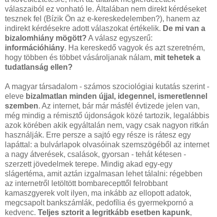
válaszaiból ez vonható le. Általában nem direkt kérdéseket
tesznek fel (Bízik Ön az e-kereskedelemben?), hanem az
indirekt kérdésekre adott válaszokat értékelik.
De mi van a
bizalomhiány mögött?
A válasz egyszerű:
információhiány
. Ha kereskedő vagyok és azt szeretném,
hogy többen és többet vásároljanak nálam,
mit tehetek a
tudatlanság ellen?
A magyar társadalom - számos szociológiai kutatás szerint -
eleve
bizalmatlan minden újjal, idegennel, ismeretlennel
szemben
. Az internet, bár már másfél évtizede jelen van,
még mindig a rémisztő újdonságok közé tartozik, legalábbis
azok körében akik egyáltalán nem, vagy csak nagyon ritkán
használják. Erre persze a sajtó egy része is rátesz egy
lapáttal: a bulvárlapok olvasóinak szemszögéből az internet
a nagy átverések, csalások, gyorsan - tehát kétesen -
szerzett jövedelmek terepe. Mindig akad egy-egy
slágertéma, amit aztán izgalmasan lehet tálalni: régebben
az internetről letöltött bombarecepttől felrobbant
kamaszgyerek volt ilyen, ma inkább az ellopott adatok,
megcsapolt bankszámlák, pedofília és gyermekpornó a
kedvenc.
Teljes sztorit a legritkább esetben kapunk
,