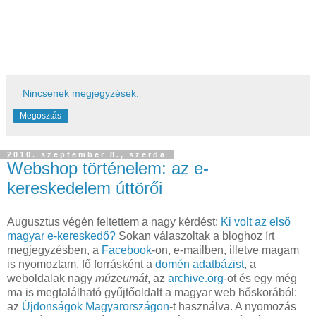
Nincsenek megjegyzések:
Megosztás
2010. szeptember 8., szerda
Webshop történelem: az e-
kereskedelem úttörői
Augusztus végén feltettem a nagy kérdést:
Ki volt az első
magyar e-kereskedő?
Sokan válaszoltak a bloghoz írt
megjegyzésben, a
Facebook
-on, e-mailben, illetve magam
is nyomoztam, fő forrásként a
domén adatbázist
, a
weboldalak nagy
múzeumát
, az
archive.org
-ot és egy még
ma is megtalálható gyűjtőoldalt a magyar web hőskorából:
az
Újdonságok Magyarországon
-t használva. A nyomozás