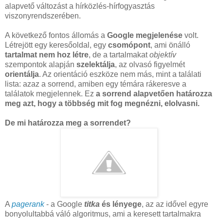
alapvető változást a hírközlés-hírfogyasztás
viszonyrendszerében.
A következő fontos állomás a
Google megjelenése
volt.
Létrejött egy keresőoldal, egy
csomópont
, ami önálló
tartalmat nem hoz létre
, de a tartalmakat
objektív
szempontok alapján
szelektálja
, az olvasó figyelmét
orientálja
. Az orientáció eszköze nem más, mint a találati
lista: azaz a sorrend, amiben egy témára rákeresve a
találatok megjelennek. Ez
a sorrend alapvetően határozza
meg azt, hogy a többség mit fog megnézni, elolvasni.
De mi határozza meg a sorrendet?
A
pagerank
- a Google
titka
és lényege
, az az idővel egyre
bonyolultabbá váló algoritmus, ami a keresett tartalmakra