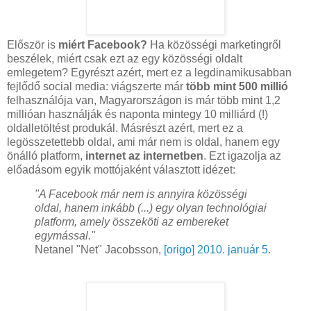
Először is
miért Facebook?
Ha közösségi marketingről
beszélek, miért csak ezt az egy közösségi oldalt
emlegetem? Egyrészt azért, mert ez a legdinamikusabban
fejlődő social media: viágszerte már
több mint 500 millió
felhasználója van, Magyarországon is már több mint 1,2
millióan használják és naponta mintegy 10 milliárd (!)
oldalletöltést produkál. Másrészt azért, mert ez a
legösszetettebb oldal, ami már nem is oldal, hanem egy
önálló platform,
internet az internetben
. Ezt igazolja az
előadásom egyik mottójaként választott idézet:
"A Facebook már nem is annyira közösségi
oldal, hanem inkább (...) egy olyan technológiai
platform, amely összeköti az embereket
egymással."
Netanel "Net" Jacobsson,
[origo] 2010. január 5.