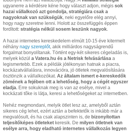
ugyanerre a kérdésre kéne hogy választ adjon, mégis
sok
hazai vállalkozó azt gondolja, stratégiára csak a
nagyoknak van szükségük
, neki egyelőre elég annyi,
hogy nagy szeretne lenni. Holott az összefüggés éppen
fordított:
stratégia nélkül sosem leszünk nagyok
.
A hazai internetes kereskedelem elmúlt 10-15 éve kitermelt
néhány
nagy szereplőt
, akik milliárdos nagyságrendű
forgalmat bonyolítanak. Történt egy-két sikeres cégeladás is,
melyek közül
a Vatera.hu és a Netrisk felvásárlása
a
legismertebb. Ezek a példák jótékonyan hatnak a piacra,
kockázatvállalásra, innovációra, jó ötletek megvalósítására
ösztönzik a vállalkozókat.
Az általam ismert e-kereskedők
zömének a fejében ott a lehetőség, hogy a cégét egyszer
eladja.
Erre sokuknak meg is van az esélye, mivel a
kockázati tőke is látja, keresi a lehetőségeket az internetben.
Nehéz megmondani, melyik ötlet lesz az, amelyből aztán
sikeres cég lehet, ezért aztán a befektetők is inkább már a
megvalósult, és ha csak alapszinten is, de
bizonyítottan
teljesítőképes ötleteket
keresik. De
milyen ötletnek van
esélye arra, hogy eladható internetes vállalkozás legyen