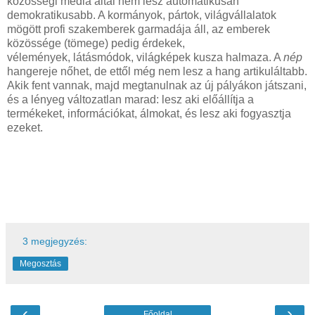
közösségi média által nem lesz automatikusan
demokratikusabb. A kormányok, pártok, világvállalatok
mögött profi szakemberek garmadája áll, az emberek
közössége (tömege) pedig érdekek,
vélemények, látásmódok, világképek kusza halmaza. A
nép
hangereje nőhet, de ettől még nem lesz a hang artikuláltabb.
Akik fent vannak, majd megtanulnak az új pályákon játszani,
és a lényeg változatlan marad: lesz aki előállítja a
termékeket, információkat, álmokat, és lesz aki fogyasztja
ezeket.
3 megjegyzés:
Megosztás
‹
›
Főoldal