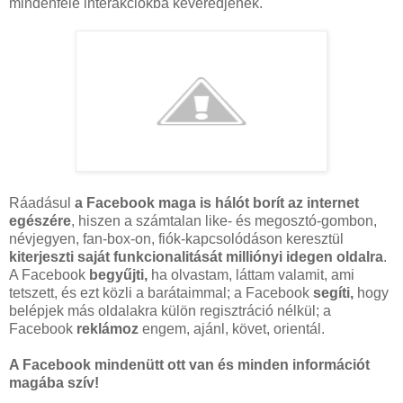
mindenféle interakciókba keveredjenek.
Ráadásul
a Facebook maga is hálót borít az internet
egészére
, hiszen a számtalan like- és megosztó-gombon,
névjegyen, fan-box-on, fiók-kapcsolódáson keresztül
kiterjeszti saját funkcionalitását milliónyi idegen oldalra
.
A Facebook
begyűjti,
ha olvastam, láttam valamit, ami
tetszett, és ezt közli a barátaimmal; a Facebook
segíti,
hogy
belépjek más oldalakra külön regisztráció nélkül; a
Facebook
reklámoz
engem, ajánl, követ, orientál.
A Facebook mindenütt ott van és minden információt
magába szív!