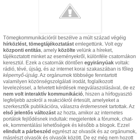
Tömegkommunikációról beszélve a múlt század végéig
hírközlést, tömegtájékoztatást
emlegettünk. Volt egy
központi entitás
, amely
közölte
velünk a híreket,
tájékoztatott minket az eseményekről, különféle csatornákon
keresztül. Ezek a csatornák döntően
egyirányúak
voltak:
rádió, tévé, újság, és az internet korai szakaszában is főleg
képernyő-újság
. Az orgánumok többsége fenntartott
valamilyen közönségszolgálati irodát, foglalkozott
levelezéssel, a felvetett kérdések megválaszolásával, de ez
nem volt interaktív kommunikáció
, hiszen a hírfogyasztó
legfeljebb azokról a reakciókról értesült, amelyeket a
szerkesztők publikációra, válaszra
érdemesnek
tartottak. Az
első jelentős változást
az hozta, amikor az internetes
portálok fejlődésnek indultak: megjelentek a fórumok, chat-
ek, kommentálási lehetőségek és később a blogok. Ezzel
elindult a párbeszéd
egyrészt az olvasók és az orgánumok,
másrészt olvasók és olvasók között. De ez még nem hozott