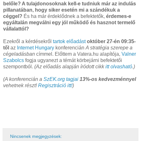
belőle? A tulajdonosoknak kell-e tudniuk már az indulás
pillanatában, hogy siker esetén mi a szándékuk a
céggel?
És ha már érdeklődnek a befektetők,
érdemes-e
egyáltalán megválni egy jól működő és hasznot termelő
vállalattól?
Ezekről a kérdésekről
tartok előadást
október 27-én 09:35-
től
az
Internet Hungary
konferencián
A stratégia szerepe a
cégeladásban
címmel. Előttem a Vatera.hu alapítója,
Valner
Szabolcs
fogja ugyanezt a témát körbejárni befektetői
szempontból.
(Az előadás alapján íródott cikk
itt olvasható
.)
(A konferencián a
SzEK.org tagjai
13%-os kedvezménnyel
vehetnek részt!
Regisztráció itt!
)
Nincsenek megjegyzések: