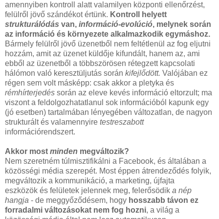
amennyiben kontroll alatt valamilyen központi ellenőrzést,
felülről jövő szándékot értünk.
Kontroll helyett
strukturálódás
van,
információ-evolúció
, melynek során
az információ és környezete alkalmazkodik egymáshoz.
Bármely felülről jövő üzenetből nem feltétlenül az fog eljutni
hozzám, amit az üzenet küldője kifundált, hanem az, ami
ebből az üzenetből a többszörösen rétegzett kapcsolati
hálómon való keresztüljutás során
kifejlődött.
Valójában ez
régen sem volt másképp: csak akkor a pletyka és
rémhírterjedés
során az eleve kevés információ eltorzult; ma
viszont a feldolgozhatatlanul sok információból kapunk egy
(jó esetben) tartalmában lényegében változatlan, de nagyon
strukturált és valamennyire
testreszabott
információrendszert.
Akkor most
minden
megváltozik?
Nem szeretném túlmisztifikálni a Facebook, és általában a
közösségi média szerepét. Most éppen átrendeződés folyik,
megváltozik a kommunikáció, a marketing, újfajta
eszközök és felületek jelennek meg, felerősödik
a nép
hangja
- de meggyőződésem, hogy
hosszabb távon ez
forradalmi változásokat nem fog hozni
, a világ a