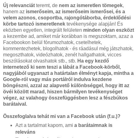
Új relevanciát
teremt, de
nem az ismeretlen tömegek
,
hanem az
ismerőseim, az ismerőseim ismerősei, és a
velem azonos, csoportba, rajongótáborba, érdeklődési
körbe tartozó ismeretlenek
tevékenysége alapján! És
eközben egyetlen, integrált felületen
minden olyan eszközt
a kezembe ad, amiket már korábban is megszoktam, azaz a
Facebookon belül fórumozhatok, csetelhetek,
kommentezhetek, blogolhatok - és ráadásul még játszhatok,
megoszthatok, videózhatok, zenét hallgathatok, vicces
beszólásokat olvashatok stb., stb.
Ha egy kezdő
internetező ki sem teszi a lábát a Facebook-körből,
nagyjából ugyanazt a határtalan élményt kapja, mintha a
Google-ról vagy más portálról indulva kezdene
böngészni, azzal az alapvető különbséggel, hogy itt az
övéi között marad, hiszen bármilyen tevékenységet
végez, az valahogy összefüggésben lesz a fészbúkos
barátaival.
Összefoglalva tehát mi van a Facebook után (f.u.)?
Azt a tartalmat kapom, ami
a barátaimnak is
releváns