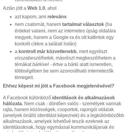
Aztán jött a
Web 1.0
, ahol
azt kapom, ami
releváns
nem csatornát, hanem
tartalmat választok
(ha
érdekel valami, nem az internetes újság oldalára
megyek, hanem a Google-ra és ott kattintok egy
konkrét cikkre a találati listán)
a
kontroll már közvetlenebb
, mert egyrészt
visszabeszélhetek,
másrészt megbeszélhetem a
témákat
bárkivel
- értve a bárki alatt ismeretlen,
többségében be sem azonosítható internetezők
tömegeit.
Ehhez képest mi jött a Facebook megjelenésével?
A Facebook különböző
identitások és alkalmazások
hálózata.
Nem csak - döntően valós - személyek vannak
rajta, hanem közösségek, csoportok, rajongói oldalak
(amelyek önálló identitást képeznek) és a legkülönbözőbb
alkalmazások, amelyek lehetővé teszik ezeknek az
identitásoknak, hogy egymással kommunikáljanak és