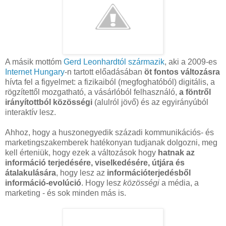
A másik mottóm
Gerd Leonhardtól származik
, aki a 2009-es
Internet Hungary
-n tartott előadásában
öt fontos változásra
hívta fel a figyelmet: a fizikaiból (megfoghatóból) digitális, a
rögzítettől mozgatható, a vásárlóból felhasználó,
a föntről
irányítottból közösségi
(alulról jövő) és az egyirányúból
interaktív lesz.
Ahhoz, hogy a huszonegyedik századi kommunikációs- és
marketingszakemberek hatékonyan tudjanak dolgozni, meg
kell érteniük, hogy ezek a változások hogy
hatnak az
információ terjedésére, viselkedésére, útjára és
átalakulására
, hogy lesz az
információterjedésből
információ-evolúció
. Hogy lesz
közösségi
a média, a
marketing - és sok minden más is.