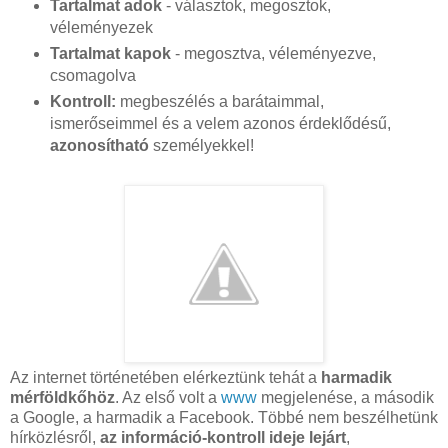
Tartalmat adok
- választok, megosztok,
véleményezek
Tartalmat kapok
- megosztva, véleményezve,
csomagolva
Kontroll:
megbeszélés a barátaimmal,
ismerőseimmel és a velem azonos érdeklődésű,
azonosítható
személyekkel!
Az internet történetében elérkeztünk tehát a
harmadik
mérföldkőhöz
. Az első volt a
www
megjelenése, a második
a Google, a harmadik a Facebook. Többé nem beszélhetünk
hírközlésről,
az információ-kontroll ideje lejárt
,