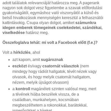
adott találatok
relevanciáját
határozza meg. A pagerank
nagyon sok dolgot vesz figyelembe a szavak előfordulási
gyakoriságától, egymáshoz való viszonyától a külső és
belső hivatkozások mennyiségén keresztül a felhasználói
kattintásokig. Csupa olyan dolgot, amiket
számunkra
idegen emberek tömegeinek cselekedetei, szándékai,
viselkedése
határoz meg.
Összefoglalva tehát: mi volt a Facebook előtt (f.e.)?
Volt a
hírközlés
, ahol
azt kapom, amit
sugároznak
eszközt
és/vagy
csatornát választok
(nem
mindegy hogy rádiót hallgatok, tévét nézek vagy
olvasok, és hogy melyik csatornát hallgatom,
nézem, melyik újságot olvasom)
a
kontroll
magánéleti szinten valósul meg, mert
a tévének hiába beszélek vissza, de a
családban, munkahelyen, kocsmában
megbeszélhetem a rokonokkal, barátokkal,
ismerősökkel a híreket.