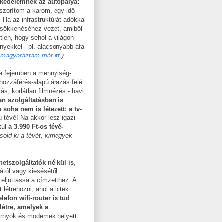
skedelemnek az autópálya:
szorítom a karom, egy idő
 Ha az infrastruktúrát adókkal
 csökkenéséhez vezet, amiből
len, hogy sehol a világon
nyekkel - pl. alacsonyabb áfa-
lmagyaráztam már itt
.)
 a fejemben a mennyiség-
hozzáférés-alapú árazás felé
tás, korlátlan filmnézés - havi
n szolgáltatásban is
oha nem is létezett: a tv-
ú tévé! Na akkor lesz igazi
túl
a 3.990 Ft-os tévé-
sold ki a tévét, kimegyek
rnetszolgáltatók nélkül is
,
ától vagy kiesésétől
eljuttassa a címzetthez. A
 létrehozni, ahol a bitek
efon wifi-router is tud
létre, amelyek a
rnyok és modemek helyett