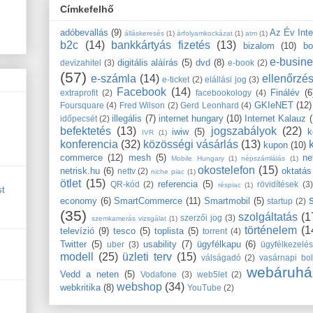
Címkefelhő
adóbevallás
(9)
Az Év Int
álláskeresés
(1)
árfolyamkockázat
(1)
atm
(1)
b2c
(14)
bankkártyás fizetés
(13)
bizalom
(10)
bo
e-busin
digitális aláírás
(5)
dvd
(8)
devizahitel
(3)
e-book
(2)
(57)
e-számla
(14)
ellenőrzé
e-ticket
(2)
elállási jog
(3)
Facebook
(14)
Finálév
(6
extraprofit
(2)
facebookology
(4)
GKIeNET
(12)
Foursquare
(4)
Fred Wilson
(2)
Gerd Leonhard
(4)
illegális
(7)
internet hungary
(10)
Internet Kalauz
időpecsét
(2)
befektetés
(13)
jogszabályok
(22)
iwiw
(5)
k
IVR
(1)
konferencia
(32)
közösségi vásárlás
(13)
kupon
(10)
commerce
(12)
mesh
(5)
ne
Mobile Hungary
(1)
népszámlálás
(1)
okostelefon
(15)
netrisk.hu
(6)
oktatás
nettv
(2)
niche piac
(1)
ötlet
(15)
referencia
(5)
QR-kód
(2)
rövidítések
(3)
réspiac
(1)
st
economy
(6)
SmartCommerce
(11)
Smartmobil
(5)
startup
(2)
(35)
szolgáltatás
(1
szerzői jog
(3)
szemkamerás vizsgálat
(1)
történelem
(1
televízió
(9)
tesco
(5)
toplista
(5)
torrent
(4)
Twitter
(5)
usability
(7)
ügyfélkapu
(6)
uber
(3)
ügyfélkezelé
modell
(25)
üzleti terv
(15)
válságadó
(2)
vasárnapi bol
webáruhá
Vedd a neten
(5)
Vodafone
(3)
web5let
(2)
webshop
(34)
webkritika
(8)
YouTube
(2)