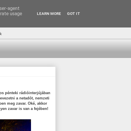
user-agent
erate usage
LEARN MORE
GOT IT
k
os pénteki rádióinterjújában
evezetni a netadót, nemzeti
ekben meg zavar. Oké, akkor
yen zavar is van a fejében!