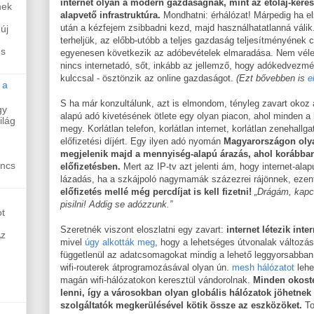
internet olyan a modern gazdaságnak, mint az étolaj-kere
nek
alapvető infrastruktúra.
Mondhatni: érhálózat! Márpedig ha el
után a kézfejem zsibbadni kezd, majd használhatatlanná válik.
új
terheljük, az előbb-utóbb a teljes gazdaság teljesítményének
és
egyenesen következik az adóbevételek elmaradása. Nem vélet
nincs internetadó, sőt, inkább az jellemző, hogy adókedvezmé
kulccsal - ösztönzik az online gazdaságot.
(Ezt bővebben is
e
 a
S ha már konzultálunk, azt is elmondom, tényleg zavart okoz
gy
alapú adó kivetésének ötlete egy olyan piacon, ahol minden a 
ilág
megy. Korlátlan telefon, korlátlan internet, korlátlan zenehallga
előfizetési díjért. Egy ilyen adó nyomán
Magyarországon olya
megjelenik majd a mennyiség-alapú árazás, ahol korábban s
incs
előfizetésben.
Mert az IP-tv azt jelenti ám, hogy internet-alap
lázadás, ha a szkájpoló nagymamák százezrei rájönnek, ezen
előfizetés mellé még percdíjat is kell fizetni!
„Drágám, kapc
pisilni! Addig se adózzunk.”
t
Szeretnék viszont eloszlatni egy zavart:
internet létezik inte
Az
mivel
úgy alkották meg
, hogy a lehetséges útvonalak változás
függetlenül az adatcsomagokat mindig a lehető leggyorsabban 
wifi-routerek átprogramozásával olyan ún.
mesh hálózatot
lehet
magán wifi-hálózatokon keresztül vándorolnak.
Minden okostel
lenni, így a városokban olyan globális hálózatok jöhetnek 
szolgáltatók megkerülésével kötik össze az eszközöket.
To