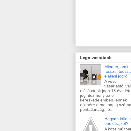
Legolvasottabb
Minden, amit
rosszul tudsz 
elállási jogról
A vevő
vásárlástól va
elállásának joga 15 éve lét
jogintézmény az e-
kereskedelemben, ennek
ellenére a mai napig szám
pontatlanság, fé...
Hogyan küldjü
önéletrajzot?
A közelmúltba