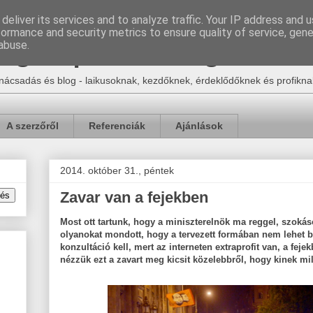
deliver its services and to analyze traffic. Your IP address and 
formance and security metrics to ensure quality of service, gen
Egon | e-ker blog
abuse.
nácsadás és blog - laikusoknak, kezdőknek, érdeklődőknek és profikna
A szerzőről
Referenciák
Ajánlások
2014. október 31., péntek
Zavar van a fejekben
Most ott tartunk, hogy a miniszterelnök ma reggel, szokás
olyanokat mondott, hogy a tervezett formában nem lehet b
konzultáció kell, mert az interneten extraprofit van, a fej
nézzük ezt a zavart meg kicsit közelebbről, hogy kinek mil