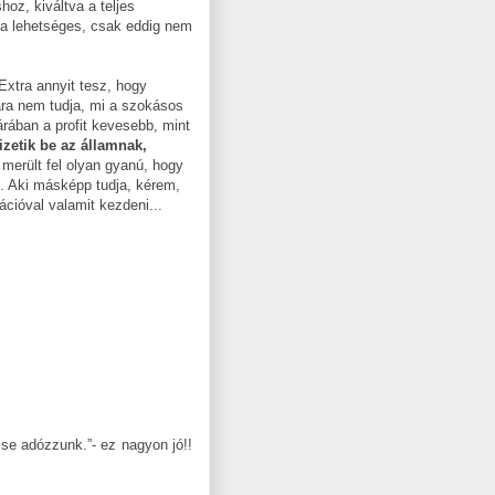
oz, kiváltva a teljes
góta lehetséges, csak eddig nem
Extra annyit tesz, hogy
ára nem tudja, mi a szokásos
rában a profit kevesebb, mint
fizetik be az államnak,
rült fel olyan gyanú, hogy
e. Aki másképp tudja, kérem,
ációval valamit kezdeni...
 se adózzunk.”- ez nagyon jó!!