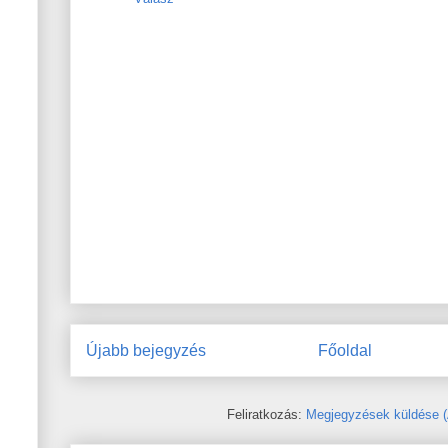
Újabb bejegyzés
Főoldal
Feliratkozás:
Megjegyzések küldése 