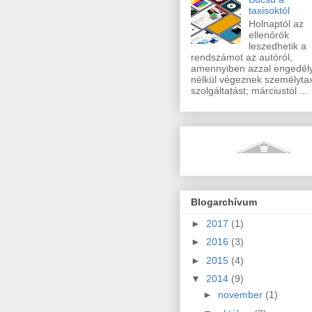
taxisoktól
Holnaptól az
ellenőrök
leszedhetik a
rendszámot az autóról,
amennyiben azzal engedél
nélkül végeznek személytax
szolgáltatást; márciustól ...
Blogarchívum
►
2017
(1)
►
2016
(3)
►
2015
(4)
▼
2014
(9)
►
november
(1)