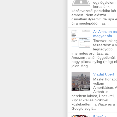
egy ügyfelem
kerestünk
középvezetői pozícióba két 
embert. Nem először
csináltam ilyesmit, de újra 
újra meglepődöm az...
Az Amazon és
magyar áfa
Tisztázzunk e
félreértést: a v
legnagyobb
internetes áruháza, az
Amazon , attól függetlenül,
hogy pillanatnyilag (még) n
jelen Mag...
Viszlát Uber!
Másfél hónapo
voltam
Amerikában. 
Airbnb -n
béreltem lakást, Uber -rel,
Zipcar -ral és biciklivel
közlekedtem, a Waze és a
Google segít...
Búcsú a