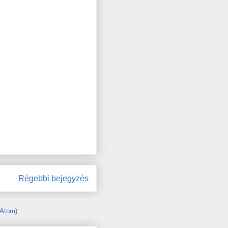
Régebbi bejegyzés
(Atom)