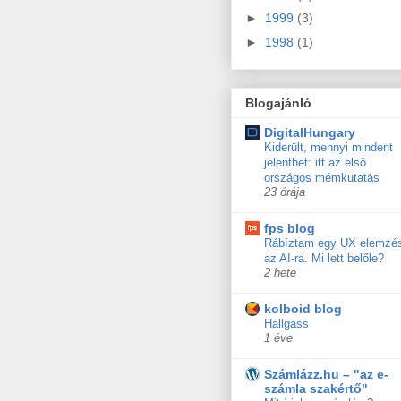
►
1999
(3)
►
1998
(1)
Blogajánló
DigitalHungary
Kiderült, mennyi mindent
jelenthet: itt az első
országos mémkutatás
23 órája
fps blog
Rábíztam egy UX elemzé
az AI-ra. Mi lett belőle?
2 hete
kolboid blog
Hallgass
1 éve
Számlázz.hu – "az e-
számla szakértő"