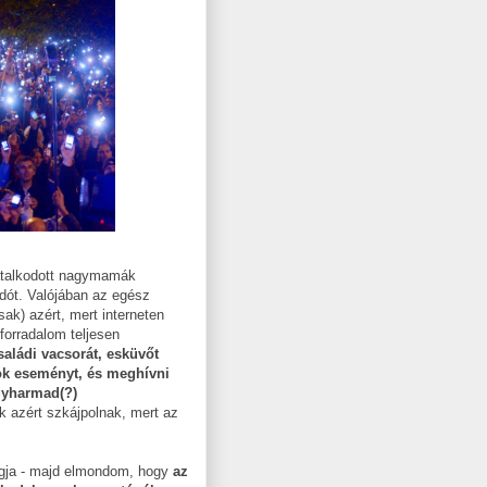
gátalkodott nagymamák
adót. Valójában az egész
ak) azért, mert interneten
 forradalom teljesen
saládi vacsorát, esküvőt
ook eseményt, és meghívni
egyharmad(?)
zért szkájpolnak, mert az
tagja - majd elmondom, hogy
az