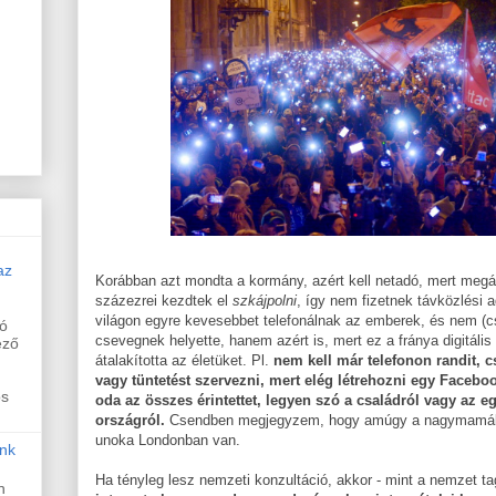
az
Korábban azt mondta a kormány, azért kell netadó, mert me
százezrei kezdtek el
szkájpolni
, így nem fizetnek távközlési 
világon egyre kevesebbet telefonálnak az emberek, és nem (cs
ló
csevegnek helyette, hanem azért is, mert ez a fránya digitális
ező
átalakította az életüket. Pl.
nem kell már telefonon randit, c
vagy tüntetést szervezni, mert elég létrehozni egy Faceb
os
oda az összes érintettet, legyen szó a családról vagy az 
országról.
Csendben megjegyzem, hogy amúgy a nagymamák a
unoka Londonban van.
nk
Ha tényleg lesz nemzeti konzultáció, akkor - mint a nemzet 
n