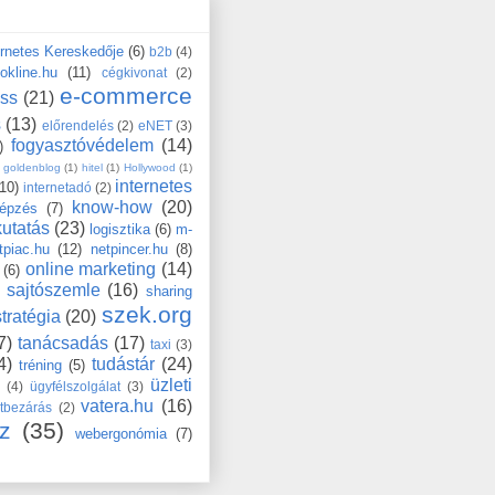
ernetes Kereskedője
(6)
b2b
(4)
okline.hu
(11)
cégkivonat
(2)
e-commerce
ess
(21)
s
(13)
előrendelés
(2)
eNET
(3)
fogyasztóvédelem
(14)
)
goldenblog
(1)
hitel
(1)
Hollywood
(1)
internetes
(10)
internetadó
(2)
know-how
(20)
épzés
(7)
kutatás
(23)
logisztika
(6)
m-
tpiac.hu
(12)
netpincer.hu
(8)
online marketing
(14)
(6)
sajtószemle
(16)
sharing
szek.org
stratégia
(20)
7)
tanácsadás
(17)
taxi
(3)
4)
tudástár
(24)
tréning
(5)
üzleti
s
(4)
ügyfélszolgálat
(3)
vatera.hu
(16)
tbezárás
(2)
z
(35)
webergonómia
(7)