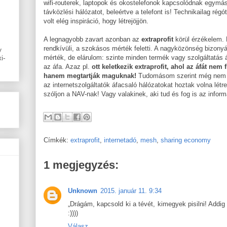
wifi-routerek, laptopok és okostelefonok kapcsolódnak egymásh
távközlési hálózatot, beleértve a telefont is! Technikailag ré
volt elég inspiráció, hogy létrejöjjön.
A legnagyobb zavart azonban az
extraprofit
körül érzékelem. 
rendkívüli, a szokásos mérték feletti. A nagyközönség bizony
y
i-
mérték, de elárulom: szinte minden termék vagy szolgáltatás á
az áfa. Azaz pl.
ott keletkezik extraprofit, ahol az áfát nem 
hanem megtartják maguknak!
Tudomásom szerint még nem me
az internetszolgáltatók áfacsaló hálózatokat hoztak volna létr
szóljon a NAV-nak! Vagy valakinek, aki tud és fog is az inform
Címkék:
extraprofit
,
internetadó
,
mesh
,
sharing economy
1 megjegyzés:
Unknown
2015. január 11. 9:34
„Drágám, kapcsold ki a tévét, kimegyek pisilni! Addig
:))))
Válasz