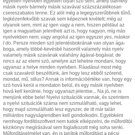
egyetlen nyelvben egyetlen olyan szó sem, amely bármely
másik nyelv bármely másik szavával százszázalékosan
csereszabatos lenne. Ez alól még a legegyszerűbbnek tűnő,
legkézenfekvőbb szavak sem képeznek kivételt; még az
olyanok sem, mint az igen vagy a nem, hiszen például az
igen a magyarban jelentheti azt is, hogy nagyon, míg más
nyelvekben nem; vagy angolul az igen egyszer
yes
, máskor
I do
. Persze minden szó jelentésbokrának van olyan ága-
boga, amely többé-kevésbé hasonlít valamely más nyelv
valamely másik szavának valahány ágával-bogával; de
nincs az az elemi szó, amelyre azt lehetne mondani, hogy
ugyanaz a helye minden nyelvben. Ráadásul most még
csak szavakról beszéltünk, ám hogy lesz ebből szórend,
mondat, mű, stílus? Annak is információértéke van, hogy egy
szó hová kerül a mondaton belül, és egy másik nyelvben
hová kell kerülnie, hogy ugyanazt jelentse... Na jó, ne is
menjünk ebbe bele! Nyelvi szituációk vannak, és szerintem
a nyelvi szituációk száma nem szimulálható, vagy lehet,
hogy majd szimulálható lesz egyszer, de itt már talán
milliárdos nagyságrendben kell gondolkodni. Egyébként
nemhogy fordítószoftvert nem tudok elképzelni, de műfordítói
kézikönyv megírásával sem foglalkozott még soha senki.
Műfordításelmélet van, én is tanítok műfordítást a pécsi