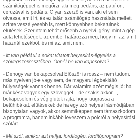
számítógéppel is megőrzi; aki meg pedáns, az papíron,
ceruzával is pedáns. Olyan szerző is van, aki el sem
olvassa, amit írt, és ez talán számítógép használata mellett
szinte veszélyesebb is, mert könnyebben bekerülnek
elütések. Szerintem tehát erősebb a nyelvi igény, mint a gép
adta lehetőségek; az ember határozza meg, hogy mi az, amit
használ ezekből, és mi az, amit nem.
- Itt van például a sokat vitatott helyesírás-figyelés a
szövegszerkesztőben. Önnél be van kapcsolva?
- Dehogy van bekapcsolva! Először is rossz – nem tudom,
más nyelven jó-e vagy sem, de magyarul égbekiáltó
hülyeségek vannak benne. Bár valamire azért mégis jó: ha
már kész vagyok egy szöveggel – de csakis akkor –,
bekapcsolom és végigfutok rajta, hogy kiugrassa a
betűhibákat, elütéseket; de ha egy szó helyes írásmódjában
bizonytalan vagyok, akkor semmiképpen sem támaszkodom
a programra, hanem inkább leveszem a polcról a helyesírási
szótárt.
- Mit szól, amikor azt hallja: fordítógép, fordítóprogram?