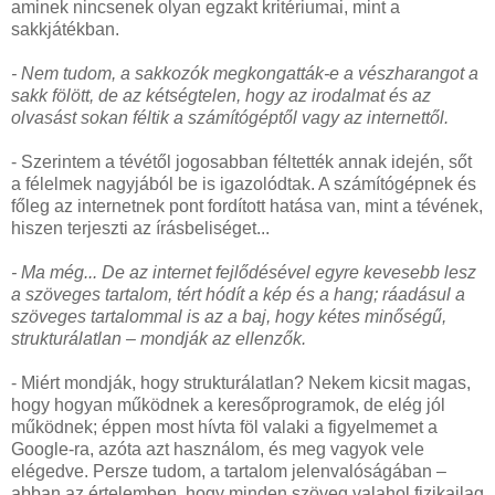
aminek nincsenek olyan egzakt kritériumai, mint a
sakkjátékban.
- Nem tudom, a sakkozók megkongatták-e a vészharangot a
sakk fölött, de az kétségtelen, hogy az irodalmat és az
olvasást sokan féltik a számítógéptől vagy az internettől.
- Szerintem a tévétől jogosabban féltették annak idején, sőt
a félelmek nagyjából be is igazolódtak. A számítógépnek és
főleg az internetnek pont fordított hatása van, mint a tévének,
hiszen terjeszti az írásbeliséget...
- Ma még... De az internet fejlődésével egyre kevesebb lesz
a szöveges tartalom, tért hódít a kép és a hang; ráadásul a
szöveges tartalommal is az a baj, hogy kétes minőségű,
strukturálatlan – mondják az ellenzők.
- Miért mondják, hogy strukturálatlan? Nekem kicsit magas,
hogy hogyan működnek a keresőprogramok, de elég jól
működnek; éppen most hívta föl valaki a figyelmemet a
Google-ra, azóta azt használom, és meg vagyok vele
elégedve. Persze tudom, a tartalom jelenvalóságában –
abban az értelemben, hogy minden szöveg valahol fizikailag