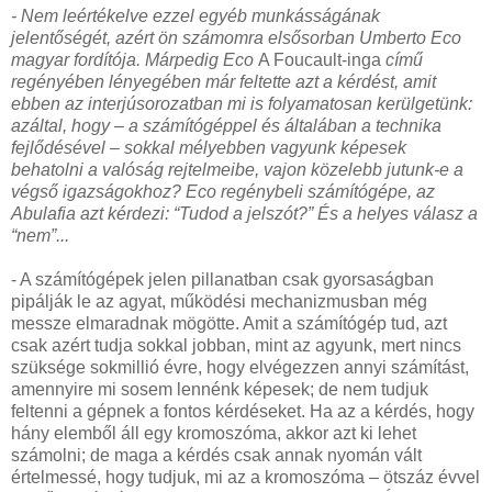
- Nem leértékelve ezzel egyéb munkásságának
jelentőségét, azért ön számomra elsősorban Umberto Eco
magyar fordítója. Márpedig Eco
A Foucault-inga
című
regényében lényegében már feltette azt a kérdést, amit
ebben az interjúsorozatban mi is folyamatosan kerülgetünk:
azáltal, hogy – a számítógéppel és általában a technika
fejlődésével – sokkal mélyebben vagyunk képesek
behatolni a valóság rejtelmeibe, vajon közelebb jutunk-e a
végső igazságokhoz? Eco regénybeli számítógépe, az
Abulafia azt kérdezi: “Tudod a jelszót?” És a helyes válasz a
“nem”...
- A számítógépek jelen pillanatban csak gyorsaságban
pipálják le az agyat, működési mechanizmusban még
messze elmaradnak mögötte. Amit a számítógép tud, azt
csak azért tudja sokkal jobban, mint az agyunk, mert nincs
szüksége sokmillió évre, hogy elvégezzen annyi számítást,
amennyire mi sosem lennénk képesek; de nem tudjuk
feltenni a gépnek a fontos kérdéseket. Ha az a kérdés, hogy
hány elemből áll egy kromoszóma, akkor azt ki lehet
számolni; de maga a kérdés csak annak nyomán vált
értelmessé, hogy tudjuk, mi az a kromoszóma – ötszáz évvel