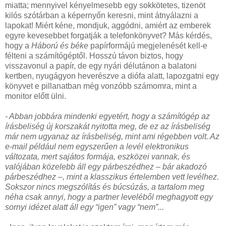
miatta; mennyivel kényelmesebb egy sokkötetes, tizenöt
kilós szótárban a képernyőn keresni, mint átnyálazni a
lapokat! Miért kéne, mondjuk, aggódni, amiért az emberek
egyre kevesebbet forgatják a telefonkönyvet? Más kérdés,
hogy a
Háború és béke
papírformájú megjelenését kell-e
félteni a számítógéptől. Hosszú távon biztos, hogy
visszavonul a papír, de egy nyári délutánon a balatoni
kertben, nyugágyon heverészve a diófa alatt, lapozgatni egy
könyvet e pillanatban még vonzóbb számomra, mint a
monitor előtt ülni.
- Abban jobbára mindenki egyetért, hogy a számítógép az
írásbeliség új korszakát nyitotta meg, de ez az írásbeliség
már nem ugyanaz az írásbeliség, mint ami régebben volt. Az
e-mail például nem egyszerűen a levél elektronikus
változata, mert sajátos formája, eszközei vannak, és
valójában közelebb áll egy párbeszédhez – bár akadozó
párbeszédhez –, mint a klasszikus értelemben vett levélhez.
Sokszor nincs megszólítás és búcsúzás, a tartalom meg
néha csak annyi, hogy a partner leveléből meghagyott egy
sornyi idézet alatt áll egy “igen” vagy “nem”...