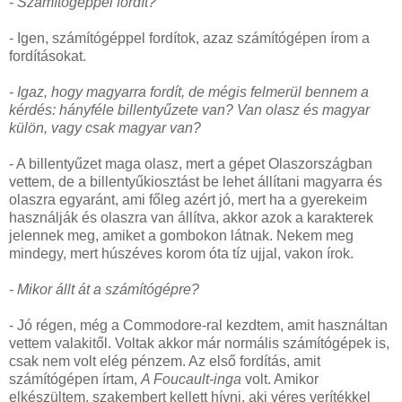
- Számítógéppel fordít?
- Igen, számítógéppel fordítok, azaz számítógépen írom a
fordításokat.
- Igaz, hogy magyarra fordít, de mégis felmerül bennem a
kérdés: hányféle billentyűzete van? Van olasz és magyar
külön, vagy csak magyar van?
- A billentyűzet maga olasz, mert a gépet Olaszországban
vettem, de a billentyűkiosztást be lehet állítani magyarra és
olaszra egyaránt, ami főleg azért jó, mert ha a gyerekeim
használják és olaszra van állítva, akkor azok a karakterek
jelennek meg, amiket a gombokon látnak. Nekem meg
mindegy, mert húszéves korom óta tíz ujjal, vakon írok.
- Mikor állt át a számítógépre?
- Jó régen, még a Commodore-ral kezdtem, amit használtan
vettem valakitől. Voltak akkor már normális számítógépek is,
csak nem volt elég pénzem. Az első fordítás, amit
számítógépen írtam,
A Foucault-inga
volt. Amikor
elkészültem, szakembert kellett hívni, aki véres verítékkel