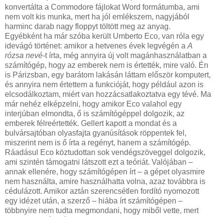
konvertálta a Commodore fájlokat Word formátumba, ami
nem volt kis munka, mert ha jól emlékszem, nagyjából
harminc darab nagy floppyt töltött meg az anyag.
Egyébként ha már szóba került Umberto Eco, van róla egy
idevágó történet: amikor a hetvenes évek legvégén a
A
rózsa nevé-
t írta, még annyira új volt magánhasználatban a
számítógép, hogy az emberek nem is értették, mire való. Én
is Párizsban, egy barátom lakásán láttam először komputert,
és annyira nem értettem a funkcióját, hogy például azon is
elcsodálkoztam, miért van hozzácsatlakoztatva egy tévé. Ma
már nehéz elképzelni, hogy amikor Eco valahol egy
interjúban elmondta, ő is számítógéppel dolgozik, az
emberek félreértették. Gellert kapott a mondat és a
bulvársajtóban olyasfajta gyanúsítások röppentek fel,
miszerint nem is ő írta a regényt, hanem a számítógép.
Ráadásul Eco köztudottan sok vendégszöveggel dolgozik,
ami szintén támogatni látszott ezt a teóriát. Valójában –
annak ellenére, hogy számítógépen írt – a gépet olyasmire
nem használta, amire használhatta volna, azaz továbbra is
cédulázott. Amikor aztán szerencsétlen fordító nyomozott
egy idézet után, a szerző – hiába írt számítógépen –
többnyire nem tudta megmondani, hogy miből vette, mert