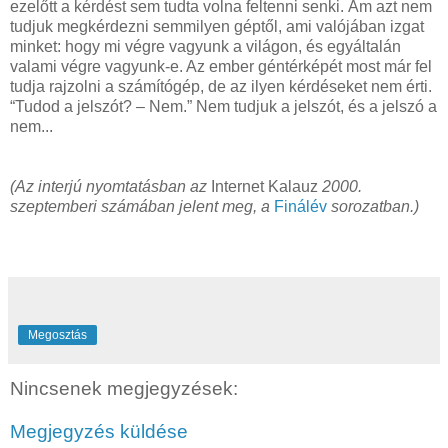
ezelőtt a kérdést sem tudta volna feltenni senki. Ám azt nem
tudjuk megkérdezni semmilyen géptől, ami valójában izgat
minket: hogy mi végre vagyunk a világon, és egyáltalán
valami végre vagyunk-e. Az ember géntérképét most már fel
tudja rajzolni a számítógép, de az ilyen kérdéseket nem érti.
“Tudod a jelszót? – Nem.” Nem tudjuk a jelszót, és a jelszó a
nem...
(Az interjú nyomtatásban az
Internet Kalauz
2000.
szeptemberi számában jelent meg,
a
Finálév
sorozatban.)
Megosztás
Nincsenek megjegyzések:
Megjegyzés küldése