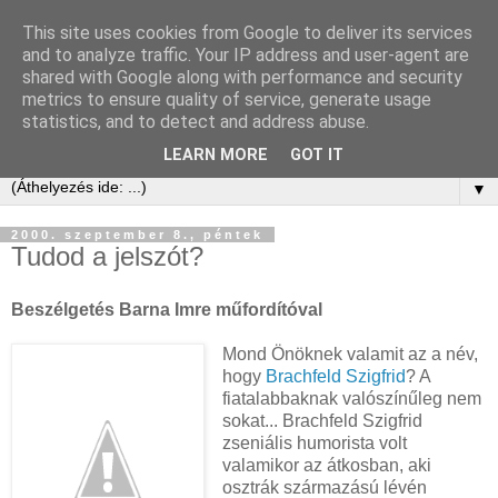
This site uses cookies from Google to deliver its services
Kis Ervin Egon | e-ker blog
and to analyze traffic. Your IP address and user-agent are
shared with Google along with performance and security
metrics to ensure quality of service, generate usage
Elektronikus kereskedelem tanácsadás és blog -
statistics, and to detect and address abuse.
laikusoknak, kezdőknek, érdeklődőknek és profiknak
LEARN MORE
GOT IT
▼
2000. szeptember 8., péntek
Tudod a jelszót?
Beszélgetés Barna Imre műfordítóval
Mond Önöknek valamit az a név,
hogy
Brachfeld Szigfrid
? A
fiatalabbaknak valószínűleg nem
sokat... Brachfeld Szigfrid
zseniális humorista volt
valamikor az átkosban, aki
osztrák származású lévén