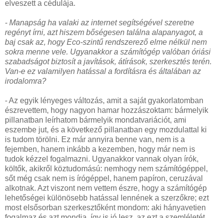
elveszett a cédulája.
- Manapság ha valaki az internet segítségével szeretne
regényt írni, azt hiszem bőségesen találna alapanyagot, a
baj csak az, hogy Eco-szintű rendszerező elme nélkül nem
sokra menne vele. Ugyanakkor a számítógép valóban óriási
szabadságot biztosít a javítások, átírások, szerkesztés terén.
Van-e ez valamilyen hatással a fordításra és általában az
irodalomra?
- Az egyik lényeges változás, amit a saját gyakorlatomban
észrevettem, hogy nagyon hamar hozzászoktam: bármelyik
pillanatban leírhatom bármelyik mondatvariációt, ami
eszembe jut, és a következő pillanatban egy mozdulattal ki
is tudom törölni. Ez már annyira benne van, nem is a
fejemben, hanem inkább a kezemben, hogy már nem is
tudok kézzel fogalmazni. Ugyanakkor vannak olyan írók,
költők, akikről köztudomású: nemhogy nem számítógéppel,
sőt még csak nem is írógéppel, hanem papíron, ceruzával
alkotnak. Azt viszont nem vettem észre, hogy a számítógép
lehetőségei különösebb hatással lennének a szerzőkre; ezt
most elsősorban szerkesztőként mondom: aki hányavetien
fogalmaz és azt mondja, így is jó lesz, az ezt a szemléletét