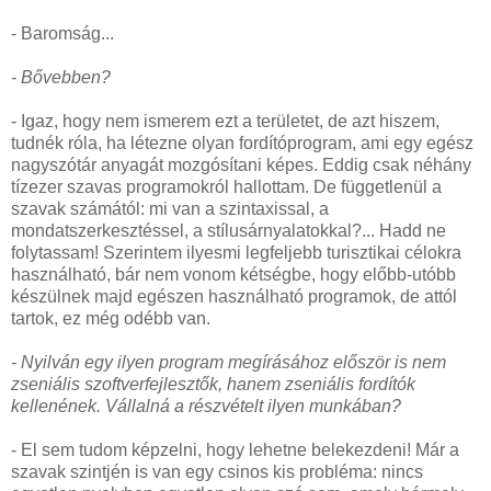
- Baromság...
- Bővebben?
- Igaz, hogy nem ismerem ezt a területet, de azt hiszem,
tudnék róla, ha létezne olyan fordítóprogram, ami egy egész
nagyszótár anyagát mozgósítani képes. Eddig csak néhány
tízezer szavas programokról hallottam. De függetlenül a
szavak számától: mi van a szintaxissal, a
mondatszerkesztéssel, a stílusárnyalatokkal?... Hadd ne
folytassam! Szerintem ilyesmi legfeljebb turisztikai célokra
használható, bár nem vonom kétségbe, hogy előbb-utóbb
készülnek majd egészen használható programok, de attól
tartok, ez még odébb van.
- Nyilván egy ilyen program megírásához először is nem
zseniális szoftverfejlesztők, hanem zseniális fordítók
kellenének. Vállalná a részvételt ilyen munkában?
- El sem tudom képzelni, hogy lehetne belekezdeni! Már a
szavak szintjén is van egy csinos kis probléma: nincs