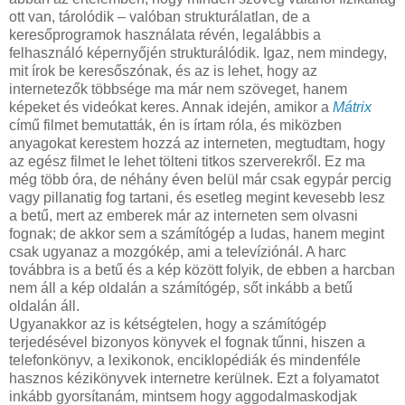
ott van, tárolódik – valóban strukturálatlan, de a
keresőprogramok használata révén, legalábbis a
felhasználó képernyőjén strukturálódik. Igaz, nem mindegy,
mit írok be keresőszónak, és az is lehet, hogy az
internetezők többsége ma már nem szöveget, hanem
képeket és videókat keres. Annak idején, amikor a
Mátrix
című filmet bemutatták, én is írtam róla, és miközben
anyagokat kerestem hozzá az interneten, megtudtam, hogy
az egész filmet le lehet tölteni titkos szerverekről. Ez ma
még több óra, de néhány éven belül már csak egypár percig
vagy pillanatig fog tartani, és esetleg megint kevesebb lesz
a betű, mert az emberek már az interneten sem olvasni
fognak; de akkor sem a számítógép a ludas, hanem megint
csak ugyanaz a mozgókép, ami a televíziónál. A harc
továbbra is a betű és a kép között folyik, de ebben a harcban
nem áll a kép oldalán a számítógép, sőt inkább a betű
oldalán áll.
Ugyanakkor az is kétségtelen, hogy a számítógép
terjedésével bizonyos könyvek el fognak tűnni, hiszen a
telefonkönyv, a lexikonok, enciklopédiák és mindenféle
hasznos kézikönyvek internetre kerülnek. Ezt a folyamatot
inkább gyorsítanám, mintsem hogy aggodalmaskodjak