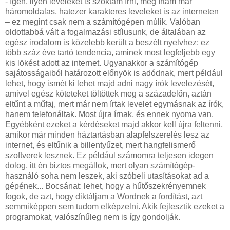
- Igen, ilyen leveleket is szoktam írni, meg írtam már
háromoldalas, hatezer karakteres leveleket is az interneten
– ez megint csak nem a számítógépen múlik. Valóban
oldottabbá vált a fogalmazási stílusunk, de általában az
egész irodalom is közelebb került a beszélt nyelvhez; ez
több száz éve tartó tendencia, aminek most legfeljebb egy
kis lökést adott az internet. Ugyanakkor a számítógép
sajátosságaiból határozott előnyök is adódnak, mert például
lehet, hogy ismét ki lehet majd adni nagy írók levelezését,
amivel egész köteteket töltöttek meg a századelőn, aztán
eltűnt a műfaj, mert már nem írtak levelet egymásnak az írók,
hanem telefonáltak. Most újra írnak, és ennek nyoma van.
Egyébként ezeket a kérdéseket majd akkor kell újra feltenni,
amikor már minden háztartásban alapfelszerelés lesz az
internet, és eltűnik a billentyűzet, mert hangfelismerő
szoftverek lesznek. Ez például számomra teljesen idegen
dolog, itt én biztos megállok, mert olyan számítógép-
használó soha nem leszek, aki szóbeli utasításokat ad a
gépének... Bocsánat: lehet, hogy a hűtőszekrényemnek
fogok, de azt, hogy diktáljam a Wordnek a fordítást, azt
semmiképpen sem tudom elképzelni. Akik fejlesztik ezeket a
programokat, valószínűleg nem is így gondolják.