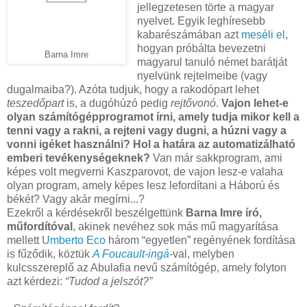
jellegzetesen törte a magyar
nyelvet. Egyik leghíresebb
kabarészámában azt
meséli el
,
hogyan próbálta bevezetni
Barna Imre
magyarul tanuló német barátját
nyelvünk rejtelmeibe (vagy
dugalmaiba?). Azóta tudjuk, hogy a rakodópart lehet
teszedőpart
is, a dugóhúzó pedig
rejtővonó
.
Vajon lehet-e
olyan számítógépprogramot írni, amely tudja mikor kell a
tenni vagy a rakni, a rejteni vagy dugni, a húzni vagy a
vonni igéket használni? Hol a határa az automatizálható
emberi tevékenységeknek?
Van már sakkprogram, ami
képes volt megverni Kaszparovot, de vajon lesz-e valaha
olyan program, amely képes lesz lefordítani a Háború és
békét? Vagy akár megírni...?
Ezekről a kérdésekről beszélgettünk
Barna Imre író,
műfordítóval
, akinek nevéhez sok más mű magyarítása
mellett
Umberto Eco
három “egyetlen” regényének fordítása
is fűződik, köztük
A Foucault-ingá
-
val, melyben
kulcsszereplő az Abulafia nevű számítógép, amely folyton
azt kérdezi:
“Tudod a jelszót?”