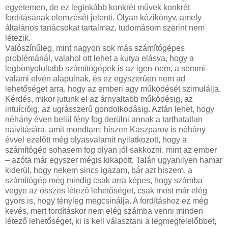
egyetemen, de ez leginkább konkrét művek konkrét
fordításának elemzését jelenti. Olyan kézikönyv, amely
általános tanácsokat tartalmaz, tudomásom szerint nem
létezik.
Valószínűleg, mint nagyon sok más számítógépes
problémánál, valahol ott lehet a kutya elásva, hogy a
legbonyolultabb számítógépek is az igen-nem, a semmi-
valami elvén alapulnak, és ez egyszerűen nem ad
lehetőséget arra, hogy az emberi agy működését szimulálja.
Kérdés, mikor jutunk el az árnyaltabb működésig, az
intuícióig, az ugrásszerű gondolkodásig. Aztán lehet, hogy
néhány éven belül fény fog derülni annak a tarthatatlan
naivitására, amit mondtam; hiszen Kaszparov is néhány
évvel ezelőtt még olyasvalamit nyilatkozott, hogy a
számítógép sohasem fog olyan jól sakkozni, mint az ember
– azóta már egyszer mégis kikapott. Talán ugyanilyen hamar
kiderül, hogy nekem sincs igazam, bár azt hiszem, a
számítógép még mindig csak arra képes, hogy számba
vegye az összes létező lehetőséget, csak most már elég
gyors is, hogy tényleg megcsinálja. A fordításhoz ez még
kevés, mert fordításkor nem elég számba venni minden
létező lehetőséget, ki is kell választani a legmegfelelőbbet,